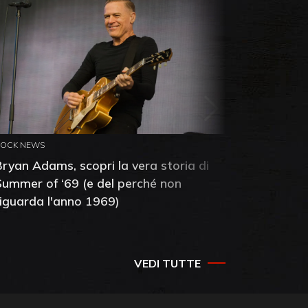
ROCK NEWS
ROCK NEW
Bryan Adams, scopri la vera storia di
Anthony 
Summer of ‘69 (e del perché non
mia amic
riguarda l'anno 1969)
VEDI TUTTE