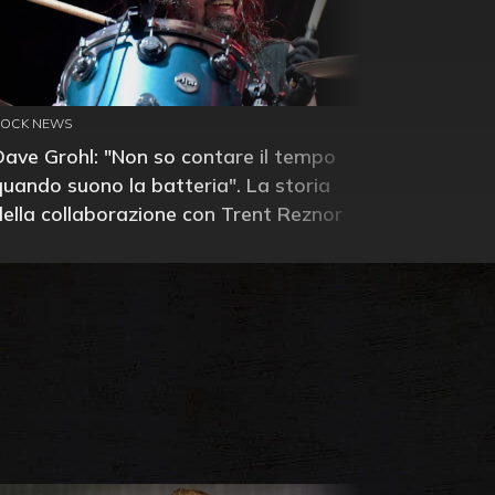
ROCK NEWS
Dave Grohl: "Non so contare il tempo
quando suono la batteria". La storia
della collaborazione con Trent Reznor