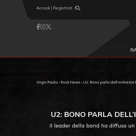
Vai al contenuto
Accedi | Registrati
R
Virgin Radio
›
Rock News
›
U2: Bono parla dell’inchiesta 
U2: BONO PARLA DELL’
Il leader della band ha diffuso u