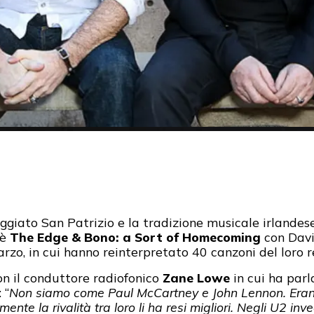
ggiato San Patrizio e la tradizione musicale irlandese
 è
The Edge & Bono: a Sort of Homecoming
con Davi
arzo, in cui hanno reinterpretato 40 canzoni del loro r
on il conduttore radiofonico
Zane Lowe
in cui ha parl
 “
Non siamo come Paul McCartney e John Lennon. Erano 
nte la rivalità tra loro li ha resi migliori. Negli U2 i