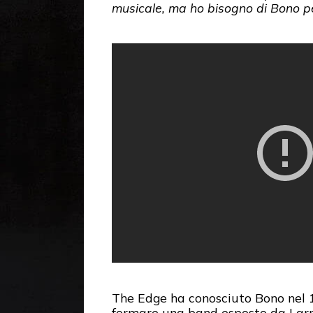
musicale, ma ho bisogno di Bono per
The Edge ha conosciuto Bono nel 1
formare una band esposto da Larr