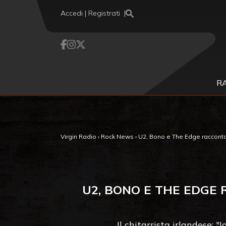
Vai al contenuto
Accedi | Registrati
R
Virgin Radio
›
Rock News
›
U2, Bono e The Edge racconta
U2, BONO E THE EDGE
Il chitarrista irlandese: 