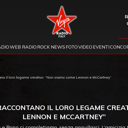
Virgin Radio
R
ADIO
WEB RADIO
ROCK NEWS
FOTO
VIDEO
EVENTI
CONCOR
no il loro legame creativo: “Non siamo come Lennon e McCartney”
 RACCONTANO IL LORO LEGAME CREAT
LENNON E MCCARTNEY”
"Io e Bono ci completiamo, senza annullarci. L’amicizia 