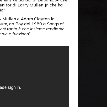
nitoridi Larry Mullen Jr, che ha
no
”.
ry Mullen e Adam Clayton la
album, da Boy del 1980 a Songs of
 così tanto è che insieme rendiamo
reale e funziona
”.