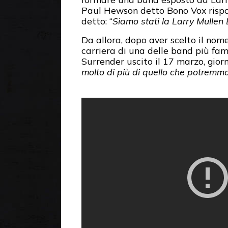
Paul Hewson detto Bono Vox rispond
detto: “
Siamo stati la Larry Mullen 
Da allora, dopo aver scelto il nom
carriera di una delle band più fam
Surrender uscito il 17 marzo, gior
molto di più di quello che potremmo