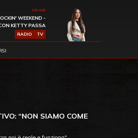
ON AIR
OCKIN' WEEKEND -
CON KETTY PASSA
RADIO
TV
SI
IVO: “NON SIAMO COME
tra noi è reale e funziona"