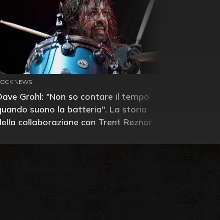
ROCK NEWS
Dave Grohl: "Non so contare il tempo
quando suono la batteria". La storia
della collaborazione con Trent Reznor