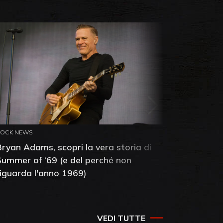
ROCK NEWS
ROCK NEW
Bryan Adams, scopri la vera storia di
Anthony 
Summer of ‘69 (e del perché non
mia amic
riguarda l'anno 1969)
VEDI TUTTE