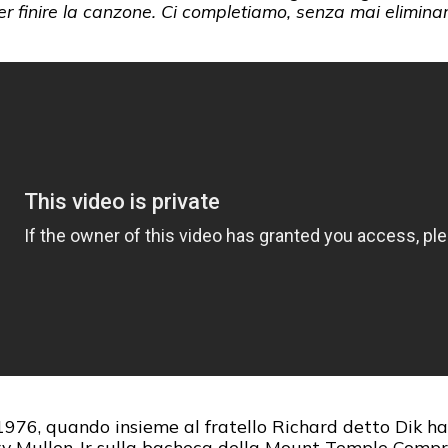
 finire la canzone. Ci completiamo, senza mai eliminarci
976, quando insieme al fratello Richard detto Dik ha
y Mullen Jr sulla bacheca della Mount Temple Compre