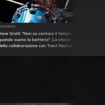
ROCK NEWS
Dave Grohl: "Non so contare il tempo
quando suono la batteria". La storia
della collaborazione con Trent Reznor