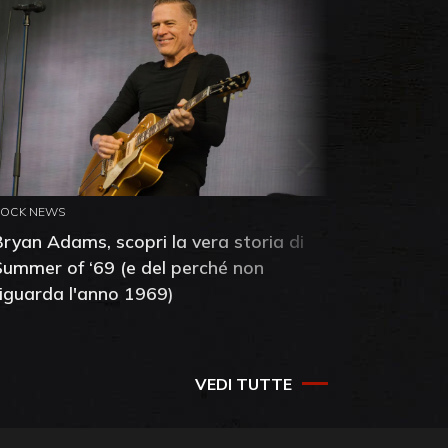
ROCK NEWS
ROCK NEW
Bryan Adams, scopri la vera storia di
Anthony 
Summer of ‘69 (e del perché non
mia amic
riguarda l'anno 1969)
VEDI TUTTE