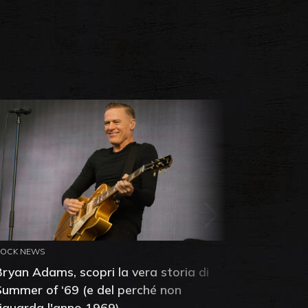
ROCK NEWS
ROCK NEW
Bryan Adams, scopri la vera storia di
Anthony 
Summer of ‘69 (e del perché non
mia amic
riguarda l'anno 1969)