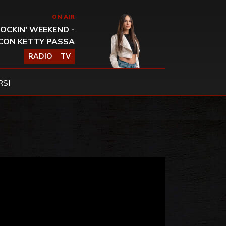
ON AIR
OCKIN' WEEKEND -
CON KETTY PASSA
RADIO
TV
SI