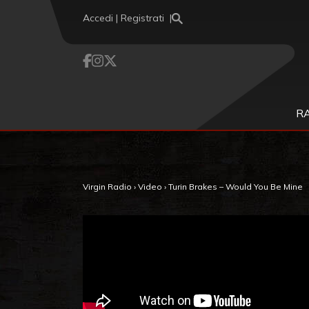
Vai al contenuto
Accedi | Registrati
R
Virgin Radio
›
Video
›
Turin Brakes – Would You Be Mine