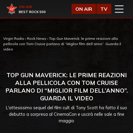
Vai al contenuto
Virgin Radio
ON AIR
ON AIR
TV
BEST ROCK 500
Virgin Radio
›
Rock News
›
Top Gun Maverick: le prime reazioni alla
pellicola con Tom Cruise parlano di “Miglior film dell’anno”. Guarda il
video
TOP GUN MAVERICK: LE PRIME REAZIONI
ALLA PELLICOLA CON TOM CRUISE
PARLANO DI “MIGLIOR FILM DELL’ANNO”.
GUARDA IL VIDEO
L'attesissimo sequel del film cult di Tony Scott ha fatto il suo
debutto a sorpresa al CinemaCon e uscirà nelle sale a fine
maggio