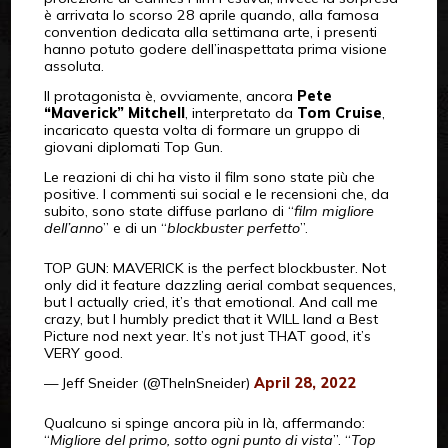
è arrivata lo scorso 28 aprile quando, alla famosa
convention dedicata alla settimana arte, i presenti
hanno potuto godere dell’inaspettata prima visione
assoluta.
Il protagonista è, ovviamente, ancora
Pete
“Maverick” Mitchell
, interpretato da
Tom Cruise
,
incaricato questa volta di formare un gruppo di
giovani diplomati Top Gun.
Le reazioni di chi ha visto il film sono state più che
positive. I commenti sui social e le recensioni che, da
subito, sono state diffuse parlano di “
film migliore
dell’anno
” e di un “
blockbuster perfetto
”.
TOP GUN: MAVERICK is the perfect blockbuster. Not
only did it feature dazzling aerial combat sequences,
but I actually cried, it’s that emotional. And call me
crazy, but I humbly predict that it WILL land a Best
Picture nod next year. It’s not just THAT good, it’s
VERY good.
— Jeff Sneider (@TheInSneider)
April 28, 2022
Qualcuno si spinge ancora più in là, affermando:
“
Migliore del primo, sotto ogni punto di vista
”. “
Top