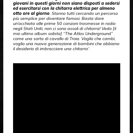
giovani in questi giorni non siano disposti a sedersi
ed esercitarsi con la chitarra elettrica per almeno
otto ore al giorno
. Stanno tutti cercando un percorso
più semplice per diventare famosi. Basta dare
un’occhiata alle prime 50 canzoni trasmesse in radio
negli Stati Uniti, non ci sono assoli di chitarra! Vedo [il
mio ultimo album solista] “The Atlas Underground”
come una sorta di cavallo di Troia. Voglio che cambi,
voglio una nuova generazione di bambini che abbiano
il desiderio di imbracciare una chitarra
“.