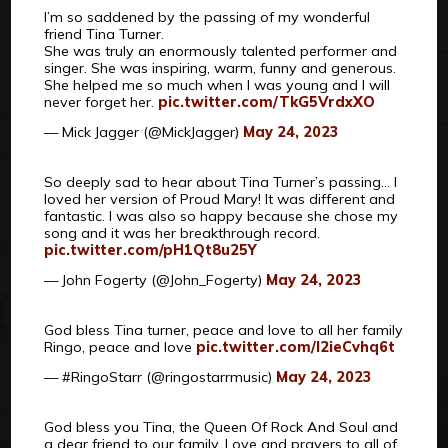
I’m so saddened by the passing of my wonderful
friend Tina Turner.
She was truly an enormously talented performer and
singer. She was inspiring, warm, funny and generous.
She helped me so much when I was young and I will
never forget her.
pic.twitter.com/TkG5VrdxXO
— Mick Jagger (@MickJagger)
May 24, 2023
So deeply sad to hear about Tina Turner’s passing… I
loved her version of Proud Mary! It was different and
fantastic. I was also so happy because she chose my
song and it was her breakthrough record.
pic.twitter.com/pH1Qt8u25Y
— John Fogerty (@John_Fogerty)
May 24, 2023
God bless Tina turner, peace and love to all her family
Ringo, peace and love
pic.twitter.com/l2ieCvhq6t
— #RingoStarr (@ringostarrmusic)
May 24, 2023
God bless you Tina, the Queen Of Rock And Soul and
a dear friend to our family. Love and prayers to all of