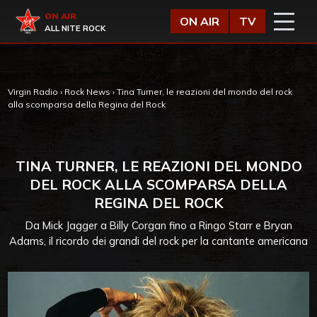
Vai al contenuto
Virgin Radio
ON AIR
ON AIR
TV
ALL NITE ROCK
Virgin Radio
›
Rock News
›
Tina Turner, le reazioni del mondo del rock
alla scomparsa della Regina del Rock
TINA TURNER, LE REAZIONI DEL MONDO
DEL ROCK ALLA SCOMPARSA DELLA
REGINA DEL ROCK
Da Mick Jagger a Billy Corgan fino a Ringo Starr e Bryan
Adams, il ricordo dei grandi del rock per la cantante americana