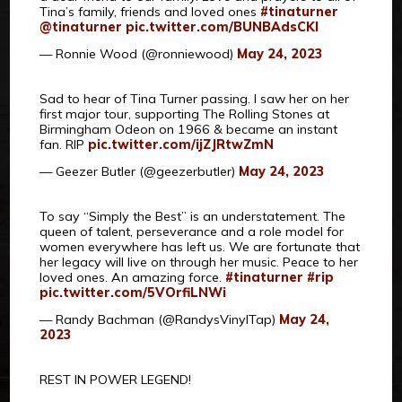
Tina’s family, friends and loved ones
#tinaturner
@tinaturner
pic.twitter.com/BUNBAdsCKl
— Ronnie Wood (@ronniewood)
May 24, 2023
Sad to hear of Tina Turner passing. I saw her on her
first major tour, supporting The Rolling Stones at
Birmingham Odeon on 1966 & became an instant
fan. RIP
pic.twitter.com/ijZJRtwZmN
— Geezer Butler (@geezerbutler)
May 24, 2023
To say “Simply the Best” is an understatement. The
queen of talent, perseverance and a role model for
women everywhere has left us. We are fortunate that
her legacy will live on through her music. Peace to her
loved ones. An amazing force.
#tinaturner
#rip
pic.twitter.com/5VOrfiLNWi
— Randy Bachman (@RandysVinylTap)
May 24,
2023
REST IN POWER LEGEND!