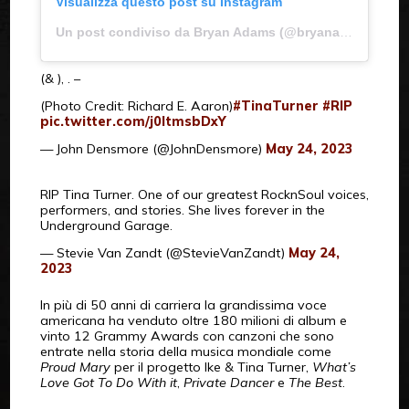
Visualizza questo post su Instagram
Un post condiviso da Bryan Adams (@bryanadams)
(& ), . –
(Photo Credit: Richard E. Aaron)
#TinaTurner
#RIP
pic.twitter.com/j0ltmsbDxY
— John Densmore (@JohnDensmore)
May 24, 2023
RIP Tina Turner. One of our greatest RocknSoul voices,
performers, and stories. She lives forever in the
Underground Garage.
— Stevie Van Zandt (@StevieVanZandt)
May 24,
2023
In più di 50 anni di carriera la grandissima voce
americana ha venduto oltre 180 milioni di album e
vinto 12 Grammy Awards con canzoni che sono
entrate nella storia della musica mondiale come
Proud Mary
per il progetto Ike & Tina Turner,
What’s
Love Got To Do With it
,
Private Dancer
e
The Best
.