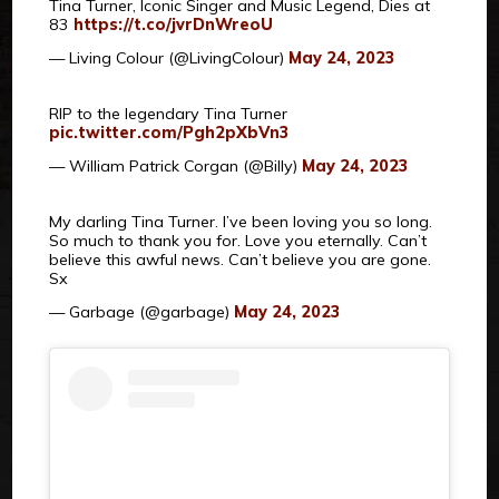
Tina Turner, Iconic Singer and Music Legend, Dies at
83
https://t.co/jvrDnWreoU
— Living Colour (@LivingColour)
May 24, 2023
RIP to the legendary Tina Turner
pic.twitter.com/Pgh2pXbVn3
— William Patrick Corgan (@Billy)
May 24, 2023
My darling Tina Turner. I’ve been loving you so long.
So much to thank you for. Love you eternally. Can’t
believe this awful news. Can’t believe you are gone.
Sx
— Garbage (@garbage)
May 24, 2023