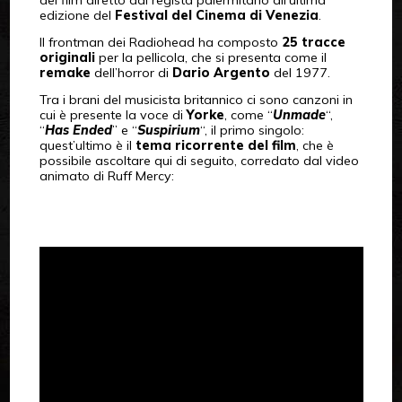
del film diretto dal regista palermitano all’ultima
edizione del
Festival del Cinema di Venezia
.
Il frontman dei Radiohead ha composto
25 tracce
originali
per la pellicola, che si presenta come il
remake
dell’horror di
Dario Argento
del 1977.
Tra i brani del musicista britannico ci sono canzoni in
cui è presente la voce di
Yorke
, come “
Unmade
“,
“
Has Ended
” e “
Suspirium
“, il primo singolo:
quest’ultimo è il
tema ricorrente del film
, che è
possibile ascoltare qui di seguito, corredato dal video
animato di Ruff Mercy: