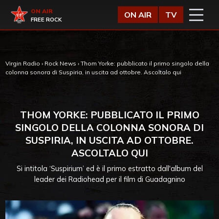
Vai al contenuto
Virgin Radio
ON AIR
ON AIR
TV
FREE ROCK
Virgin Radio
›
Rock News
›
Thom Yorke: pubblicato il primo singolo della
colonna sonora di Suspiria, in uscita ad ottobre. Ascoltalo qui
THOM YORKE: PUBBLICATO IL PRIMO
SINGOLO DELLA COLONNA SONORA DI
SUSPIRIA, IN USCITA AD OTTOBRE.
ASCOLTALO QUI
Si intitola ‘Suspirium’ ed è il primo estratto dall'album del
leader dei Radiohead per il film di Guadagnino