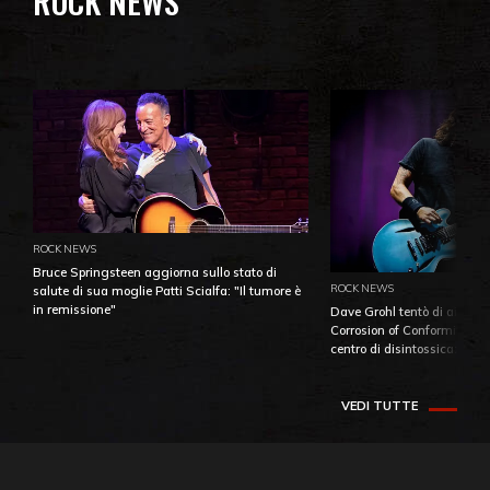
ROCK NEWS
ROCK NEWS
Bruce Springsteen aggiorna sullo stato di
ROCK NEWS
salute di sua moglie Patti Scialfa: "Il tumore è
in remissione"
Dave Grohl tentò di aiutare
Corrosion of Conformity fino
centro di disintossicazione
VEDI TUTTE