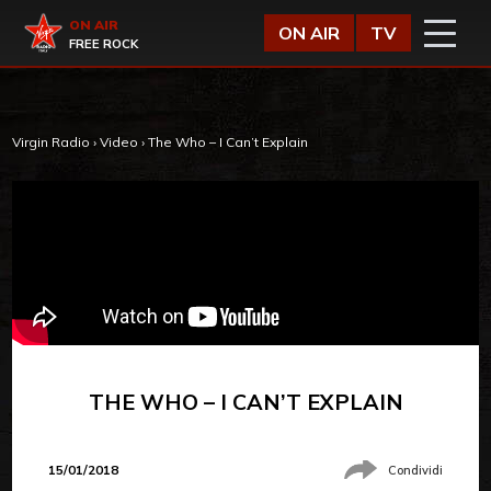
Vai al contenuto
Virgin Radio
ON AIR
ON AIR
TV
FREE ROCK
Virgin Radio
›
Video
›
The Who – I Can’t Explain
THE WHO – I CAN’T EXPLAIN
15/01/2018
Condividi