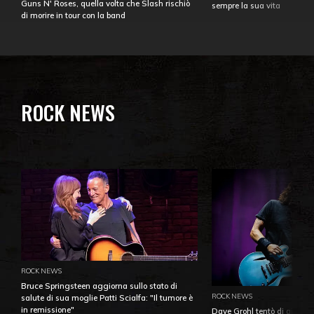
Guns N' Roses, quella volta che Slash rischiò
sempre la sua vita
di morire in tour con la band
ROCK NEWS
ROCK NEWS
Bruce Springsteen aggiorna sullo stato di
ROCK NEWS
salute di sua moglie Patti Scialfa: "Il tumore è
in remissione"
Dave Grohl tentò di aiutare