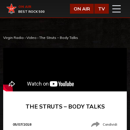
Vai al contenuto
Virgin Radio
ON AIR
ON AIR
TV
BEST ROCK 500
Virgin Radio
›
Video
›
The Struts – Body Talks
THE STRUTS – BODY TALKS
05/07/2018
Condividi