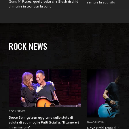
Guns N' Roses, quella volta che Slash rischiò
sempre la sua vita
di morire in tour con la band
ROCK NEWS
ROCK NEWS
Bruce Springsteen aggiorna sullo stato di
ROCK NEWS
salute di sua moglie Patti Scialfa: "Il tumore è
in remissione"
Dave Grohl tentò di aiutare