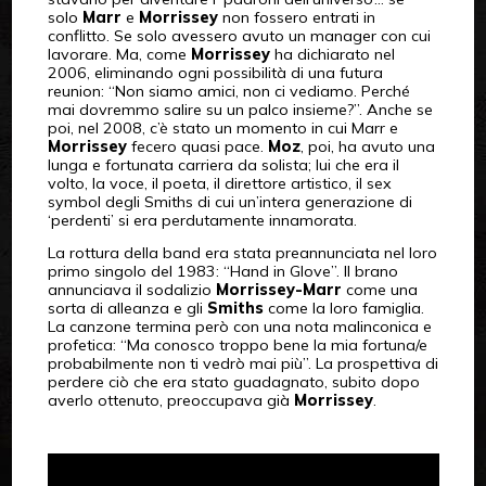
solo
Marr
e
Morrissey
non fossero entrati in
conflitto. Se solo avessero avuto un manager con cui
lavorare. Ma, come
Morrissey
ha dichiarato nel
2006, eliminando ogni possibilità di una futura
reunion: “Non siamo amici, non ci vediamo. Perché
mai dovremmo salire su un palco insieme?”. Anche se
poi, nel 2008, c’è stato un momento in cui Marr e
Morrissey
fecero quasi pace.
Moz
, poi, ha avuto una
lunga e fortunata carriera da solista; lui che era il
volto, la voce, il poeta, il direttore artistico, il sex
symbol degli Smiths di cui un’intera generazione di
‘perdenti’ si era perdutamente innamorata.
La rottura della band era stata preannunciata nel loro
primo singolo del 1983: “Hand in Glove”. Il brano
annunciava il sodalizio
Morrissey-Marr
come una
sorta di alleanza e gli
Smiths
come la loro famiglia.
La canzone termina però con una nota malinconica e
profetica: “Ma conosco troppo bene la mia fortuna/e
probabilmente non ti vedrò mai più”. La prospettiva di
perdere ciò che era stato guadagnato, subito dopo
averlo ottenuto, preoccupava già
Morrissey
.