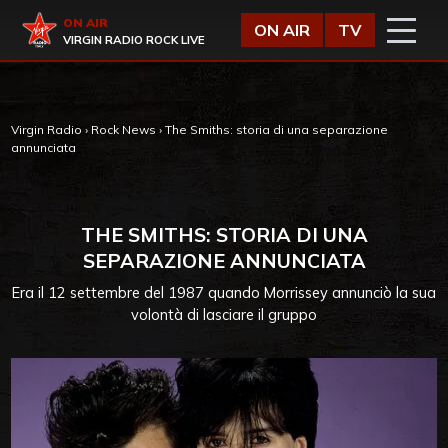
Vai al contenuto
Virgin Radio
ON AIR
ON AIR
TV
VIRGIN RADIO ROCK LIVE
Virgin Radio
›
Rock News
›
The Smiths: storia di una separazione
annunciata
THE SMITHS: STORIA DI UNA
SEPARAZIONE ANNUNCIATA
Era il 12 settembre del 1987 quando Morrissey annunciò la sua
volontà di lasciare il gruppo