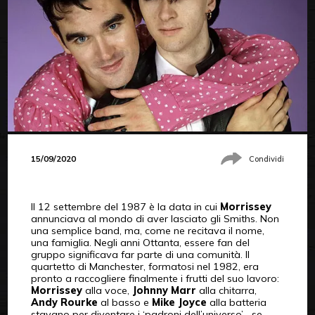
15/09/2020
Condividi
Il 12 settembre del 1987 è la data in cui
Morrissey
annunciava al mondo di aver lasciato gli Smiths. Non
una semplice band, ma, come ne recitava il nome,
una famiglia. Negli anni Ottanta, essere fan del
gruppo significava far parte di una comunità. Il
quartetto di Manchester, formatosi nel 1982, era
pronto a raccogliere finalmente i frutti del suo lavoro:
Morrissey
alla voce,
Johnny Marr
alla chitarra,
Andy Rourke
al basso e
Mike Joyce
alla batteria
stavano per diventare i ‘padroni dell’universo’… se