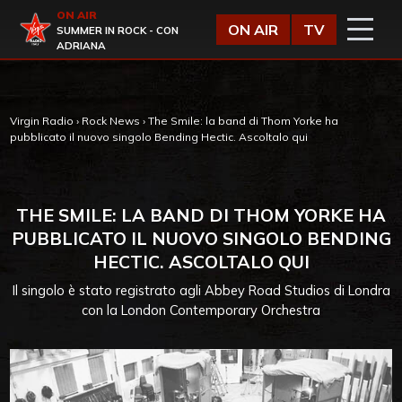
Vai al contenuto
ON AIR
Virgin Radio
ON AIR
TV
SUMMER IN ROCK - CON
ADRIANA
Virgin Radio
›
Rock News
›
The Smile: la band di Thom Yorke ha
pubblicato il nuovo singolo Bending Hectic. Ascoltalo qui
THE SMILE: LA BAND DI THOM YORKE HA
PUBBLICATO IL NUOVO SINGOLO BENDING
HECTIC. ASCOLTALO QUI
Il singolo è stato registrato agli Abbey Road Studios di Londra
con la London Contemporary Orchestra