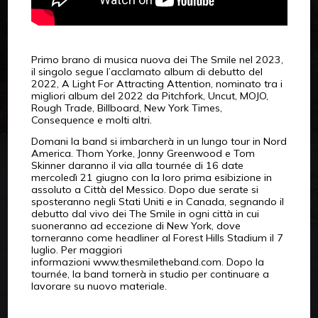
Primo brano di musica nuova dei The Smile nel 2023,
il singolo segue l’acclamato album di debutto del
2022, A Light For Attracting Attention, nominato tra i
migliori album del 2022 da Pitchfork, Uncut, MOJO,
Rough Trade, Billboard, New York Times,
Consequence e molti altri.
Domani la band si imbarcherà in un lungo tour in Nord
America. Thom Yorke, Jonny Greenwood e Tom
Skinner daranno il via alla tournée di 16 date
mercoledì 21 giugno con la loro prima esibizione in
assoluto a Città del Messico. Dopo due serate si
sposteranno negli Stati Uniti e in Canada, segnando il
debutto dal vivo dei The Smile in ogni città in cui
suoneranno ad eccezione di New York, dove
torneranno come headliner al Forest Hills Stadium il 7
luglio. Per maggiori
informazioni www.thesmiletheband.com. Dopo la
tournée, la band tornerà in studio per continuare a
lavorare su nuovo materiale.