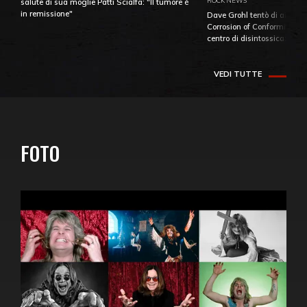
ROCK NEWS
salute di sua moglie Patti Scialfa: "Il tumore è
in remissione"
Dave Grohl tentò di aiutare
Corrosion of Conformity fino
centro di disintossicazione
VEDI TUTTE
FOTO