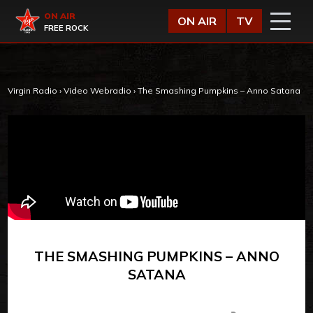
Vai al contenuto
Virgin Radio
ON AIR
ON AIR
TV
FREE ROCK
Virgin Radio
›
Video Webradio
›
The Smashing Pumpkins – Anno Satana
THE SMASHING PUMPKINS – ANNO
SATANA