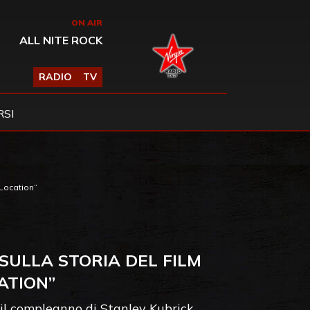
ON AIR
ALL NITE ROCK
RADIO
TV
SI
 Location”
SULLA STORIA DEL FILM
ATION”
o il compleanno di Stanley Kubrick