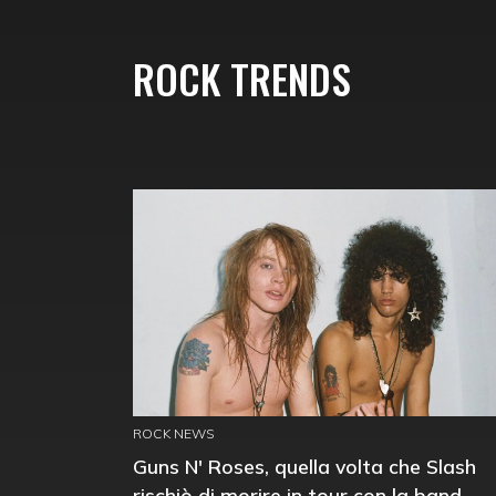
ROCK TRENDS
ROCK NEWS
Guns N' Roses, quella volta che Slash
rischiò di morire in tour con la band