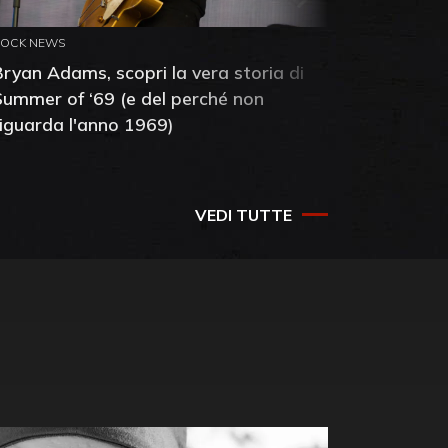
ROCK NEWS
ROCK NEW
Bryan Adams, scopri la vera storia di
Anthony 
Summer of ‘69 (e del perché non
mia amic
riguarda l'anno 1969)
VEDI TUTTE