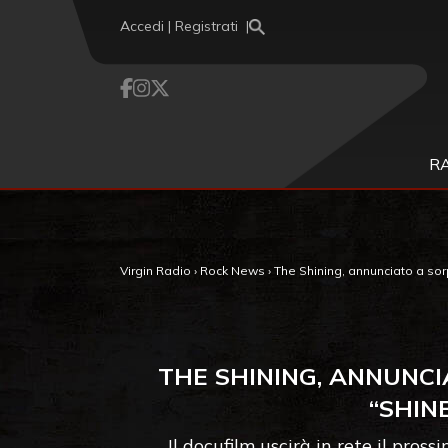
Vai al contenuto
Accedi | Registrati
R
Virgin Radio
›
Rock News
›
The Shining, annunciato a sorp
THE SHINING, ANNUNCI
“SHIN
Il docufilm uscirà in rete il pro