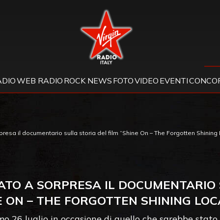
Virgin Radio
ADIO
WEB RADIO
ROCK NEWS
FOTO
VIDEO
EVENTI
CONCOR
resa il documentario sulla storia del film “Shine On – The Forgotten Shining
ATO A SORPRESA IL DOCUMENTARIO 
E ON – THE FORGOTTEN SHINING LOC
ssimo 26 luglio in occasione di quello che sarebbe stat