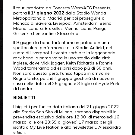
Il tour, prodotto da Concerts West/AEG Presents,
partirà il
1° giugno 2022
dallo Stadio Wanda
Metropolitano di Madrid, per poi proseguire a
Monaco di Baviera, Liverpool, Amsterdam, Berna,
Milano, Londra, Bruxelles, Vienna, Lione, Parigi,
Gelsenkirchen e infine Stoccolma.
Il 9 giugno la band farà ritorno in patria per una
spettacolare performance allo Stadio Anfield, nel
cuore di Liverpool. L’evento sarà per la leggendaria
rock band la prima volta in uno stadio della città
inglese, dove Mick Jagger, Keith Richards e Ronnie
Wood torneranno ad esibirsi dopo più di 50 anni.
Non sarà questa, però, l’unica tappa in arrivo nel
Regno Unito, poiché il gruppo giocherà di nuovo in
casa nelle date del 25 giugno e 3 luglio all’Hyde Park
di Londra.
BIGLIETTI
I biglietti per l’unica data italiana del 21 giugno 2022
allo Stadio San Siro di Milano, saranno disponibili in
prevendita esclusiva dalle ore 12:00 di mercoledì 16
marzo alle ore 23:59 di giovedì 17 marzo per gli
iscritti a My Live Nation e alla newsletter D’Alessandro
e Galli.