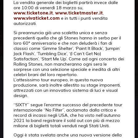
La vendita generale dei biglietti partirà invece dalle
ore 10:00 di venerdì 18 marzo su,
www.ticketone.it
,
www.ticketmaster.it
,
www.vivaticket.com
e in tutti i punti vendita
autorizzati.
Si preannuncia già una scaletta unica e senza
precedenti quella che gli Stones hanno in serbo per il
loro 60° anniversario e che non deluderà i fan di
classici come ‘Gimme Shelter’, ‘Paint It Black’, ‘Jumpin’
Jack Flash’, ‘Tumbling Dice’, ‘(I Can’t Get No)
Satisfaction’, ‘Start Me Up’. Come ad ogni concerto dei
Rolling Stones, non mancheranno ogni sera le
sorprese con una selezione speciale e inedita di altri
celebri brani del loro repertorio.
L’attesissimo tour europeo, in questa nuova
produzione, sarà inoltre allestito su stage imponenti,
attrezzati con un innovativo sistema di luci e visual
design.
“SIXTY” segue l’enorme successo del precedente tour
internazionale “No Filter”, acclamato dalla critica e
record di incassi negli USA, che ha visto nell’autunno
2021 la band registrare il sold out con più di mezzo
milione di biglietti totali venduti negli Stati Uniti.
Oggi è stata svelata anche una nuova versione della