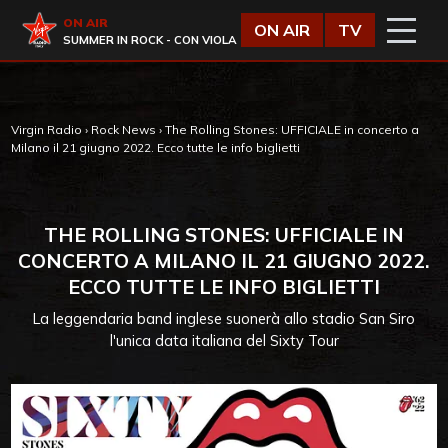
Vai al contenuto
Virgin Radio
ON AIR
ON AIR
TV
SUMMER IN ROCK - CON VIOLA
Virgin Radio
›
Rock News
›
The Rolling Stones: UFFICIALE in concerto a
Milano il 21 giugno 2022. Ecco tutte le info biglietti
THE ROLLING STONES: UFFICIALE IN
CONCERTO A MILANO IL 21 GIUGNO 2022.
ECCO TUTTE LE INFO BIGLIETTI
La leggendaria band inglese suonerà allo stadio San Siro
l'unica data italiana del Sixty Tour