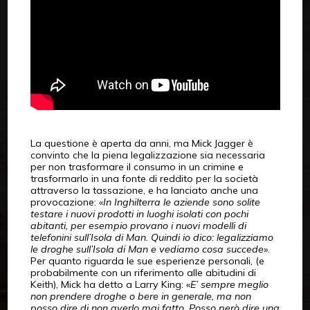
La questione è aperta da anni, ma Mick Jagger è
convinto che la piena legalizzazione sia necessaria
per non trasformare il consumo in un crimine e
trasformarlo in una fonte di reddito per la società
attraverso la tassazione, e ha lanciato anche una
provocazione: «
In Inghilterra le aziende sono solite
testare i nuovi prodotti in luoghi isolati con pochi
abitanti, per esempio provano i nuovi modelli di
telefonini sull’Isola di Man. Quindi io dico: legalizziamo
le droghe sull’Isola di Man e vediamo cosa succede
».
Per quanto riguarda le sue esperienze personali, (e
probabilmente con un riferimento alle abitudini di
Keith), Mick ha detto a Larry King: «
E’ sempre meglio
non prendere droghe o bere in generale, ma non
posso dire di non averlo mai fatto. Posso però dire una