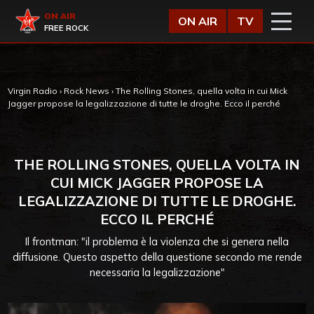
Vai al contenuto
Virgin Radio
ON AIR
ON AIR
TV
FREE ROCK
Virgin Radio
›
Rock News
›
The Rolling Stones, quella volta in cui Mick
Jagger propose la legalizzazione di tutte le droghe. Ecco il perché
THE ROLLING STONES, QUELLA VOLTA IN
CUI MICK JAGGER PROPOSE LA
LEGALIZZAZIONE DI TUTTE LE DROGHE.
ECCO IL PERCHÉ
Il frontman: "il problema è la violenza che si genera nella
diffusione. Questo aspetto della questione secondo me rende
necessaria la legalizzazione"