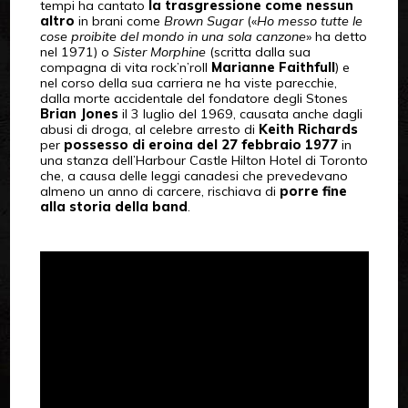
tempi ha cantato
la trasgressione come nessun
altro
in brani come
Brown Sugar
(«
Ho messo tutte le
cose proibite del mondo in una sola canzone
» ha detto
nel 1971) o
Sister Morphine
(scritta dalla sua
compagna di vita rock’n’roll
Marianne Faithfull
) e
nel corso della sua carriera ne ha viste parecchie,
dalla morte accidentale del fondatore degli Stones
Brian Jones
il 3 luglio del 1969, causata anche dagli
abusi di droga, al celebre arresto di
Keith Richards
per
possesso di eroina del 27 febbraio 1977
in
una stanza dell’Harbour Castle Hilton Hotel di Toronto
che, a causa delle leggi canadesi che prevedevano
almeno un anno di carcere, rischiava di
porre fine
alla storia della band
.