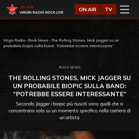
Vai al contenuto
Virgin Radio
ON AIR
ON AIR
TV
VIRGIN RADIO ROCK LIVE
Virgin Radio
›
Rock News
›
The Rolling Stones, Mick Jagger su un
probabile biopic sulla band: “Potrebbe essere interessante”
ROCK NEWS
THE ROLLING STONES, MICK JAGGER SU
UN PROBABILE BIOPIC SULLA BAND:
“POTREBBE ESSERE INTERESSANTE”
Secondo Jagger i biopic più riusciti sono quelli che si
concentrano solo su un momento specifico nella carriera di
un’artista