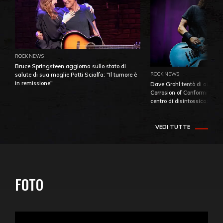
ROCK NEWS
Bruce Springsteen aggiorna sullo stato di
ROCK NEWS
salute di sua moglie Patti Scialfa: "Il tumore è
in remissione"
Dave Grohl tentò di aiutare
Corrosion of Conformity fino
centro di disintossicazione
VEDI TUTTE
FOTO