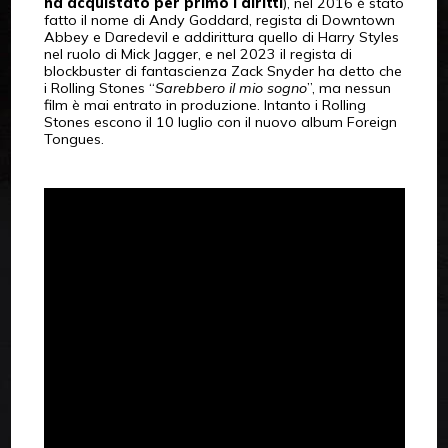
ha acquistato per primo i diritti
), nel 2016 è stato
fatto il nome di Andy Goddard, regista di Downtown
Abbey e Daredevil e addirittura quello di Harry Styles
nel ruolo di Mick Jagger, e nel 2023 il regista di
blockbuster di fantascienza Zack Snyder ha detto che
i Rolling Stones “
Sarebbero il mio sogno
”, ma nessun
film è mai entrato in produzione. Intanto i Rolling
Stones escono il 10 luglio con il nuovo album Foreign
Tongues.