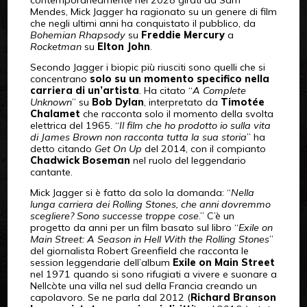
contemporaneamente nel 2028 girati da Sam
Mendes, Mick Jagger ha ragionato su un genere di film
che negli ultimi anni ha conquistato il pubblico, da
Bohemian Rhapsody
su
Freddie Mercury
a
Rocketman
su
Elton John
.
Secondo Jagger i biopic più riusciti sono quelli che si
concentrano
solo su un momento specifico nella
carriera di un’artista
. Ha citato “
A Complete
Unknown
” su
Bob Dylan
, interpretato da
Timotée
Chalamet
che racconta solo il momento della svolta
elettrica del 1965. “
Il film che ho prodotto io sulla vita
di James Brown non racconta tutta la sua storia
” ha
detto citando
Get On Up
del 2014, con il compianto
Chadwick Boseman
nel ruolo del leggendario
cantante.
Mick Jagger si è fatto da solo la domanda: “
Nella
lunga carriera dei Rolling Stones, che anni dovremmo
scegliere? Sono successe troppe cose
.” C’è un
progetto da anni per un film basato sul libro “
Exile on
Main Street: A Season in Hell With the Rolling Stones
”
del giornalista Robert Greenfield che racconta le
session leggendarie dell’album
Exile on Main Street
nel 1971 quando si sono rifugiati a vivere e suonare a
Nellcòte una villa nel sud della Francia creando un
capolavoro. Se ne parla dal 2012 (
Richard Branson