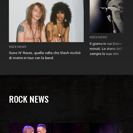
ROCK NEWS
Il giorno in cui Dave Gahan
ROCK NEWS
minuti. La storia dell'over
Guns N' Roses, quella volta che Slash rischiò
sempre la sua vita
di morire in tour con la band
ROCK NEWS