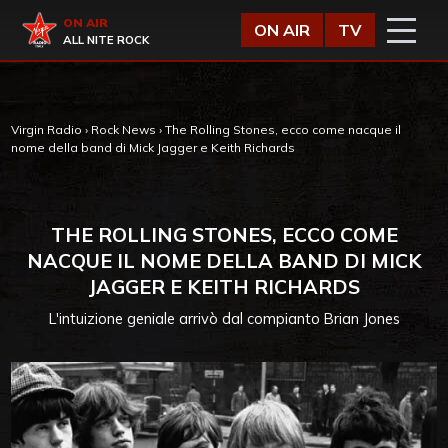
Vai al contenuto
Virgin Radio
ON AIR
ON AIR
TV
ALL NITE ROCK
Virgin Radio
›
Rock News
›
The Rolling Stones, ecco come nacque il
nome della band di Mick Jagger e Keith Richards
THE ROLLING STONES, ECCO COME
NACQUE IL NOME DELLA BAND DI MICK
JAGGER E KEITH RICHARDS
L'intuizione geniale arrivò dal compianto Brian Jones