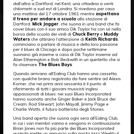
dall’altra a Dartford, nel Kent, una cittadina a venti
chilometri a sud est di Londra. Si rivedono per caso
una mattina del 17 ottobre 1961 mentre
aspettano
il treno per andare a scuola
alla stazione di
Dartford.
Mick Jagger
, che suona in una band che fa
cover blues con il suo amico Dik Taylor ha con sé nella
borsa della scuola dei vinili di
Chuck Berry
e
Muddy
Waters
che attirano l’attenzione di
Keith Richards
:
cominciano a parlare di musica e della loro passione
per il blues di Chicago e dopo poche settimane
suonano già insieme a casa di Dik Taylor insieme ad
Alan Etherington e Bob Beckwith in un quintetto che si
fa chiamare
The Blues Boys
.
Quando arrivano all’Ealing Club hanno una cassetta
con qualche brano registrato da fare sentire ad Alexis
Korner, che nei primi anni sessanta è il punto di
riferimento di tutti i giovani musicisti inglesi
appassionati di blues: nei suoi Blues Incorporated
hanno suonato anche Ginger Baker e Jack Bruce dei
Cream, Rod Stewart, John Mayall, Jimmy Page e
Charlie Watts, il futuro batterista degli Stones.
Una band aperta che suona ogni sera all’Ealing Club,
in cui i vari membri vanno e vengono in continuazione.
Brian Jones non fa più parte dei Blues Incorporated
quando mette un annuncio sulla rivista Jazz Weekly il