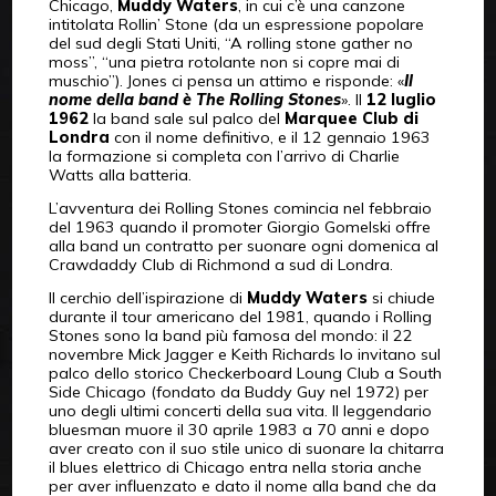
Chicago,
Muddy Waters
, in cui c’è una canzone
intitolata Rollin’ Stone (da un espressione popolare
del sud degli Stati Uniti, “A rolling stone gather no
moss”, “una pietra rotolante non si copre mai di
muschio”). Jones ci pensa un attimo e risponde: «
Il
nome della band è The Rolling Stones
». Il
12 luglio
1962
la band sale sul palco del
Marquee Club di
Londra
con il nome definitivo, e il 12 gennaio 1963
la formazione si completa con l’arrivo di Charlie
Watts alla batteria.
L’avventura dei Rolling Stones comincia nel febbraio
del 1963 quando il promoter Giorgio Gomelski offre
alla band un contratto per suonare ogni domenica al
Crawdaddy Club di Richmond a sud di Londra.
Il cerchio dell’ispirazione di
Muddy Waters
si chiude
durante il tour americano del 1981, quando i Rolling
Stones sono la band più famosa del mondo: il 22
novembre Mick Jagger e Keith Richards lo invitano sul
palco dello storico Checkerboard Loung Club a South
Side Chicago (fondato da Buddy Guy nel 1972) per
uno degli ultimi concerti della sua vita. Il leggendario
bluesman muore il 30 aprile 1983 a 70 anni e dopo
aver creato con il suo stile unico di suonare la chitarra
il blues elettrico di Chicago entra nella storia anche
per aver influenzato e dato il nome alla band che da