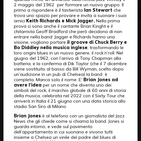
2 maggio del 1962 per formare un nuovo gruppo. Il
primo a rispondere è il tastierista
Ian Stewart
che
trova uno spazio per provare e invita a suonare i suoi
amici
Keith Richards e Mick Jagger.
Nella prima
prova ci sono anche il cantante Brian Kinght e il
chitarrista Geoff Bradford che però decidono di non
entrare nella band: Jagger e Richards hanno una
visione, vogliono portare
il groove di Chuck Berry e
Bo Diddley nella musica inglese
, trasformando le
loro origini blues in un nuovo genere, il rock’n’roll. Nel
giugno del 1962, con l’arrivo di Tony Chapman alla
batteria, e la conferma di Dik Taylor (che il 7 dicembre
viene sostituito al basso da Bill Wyman, scelto dopo
un’audizione in un pub di Chelsea) la band è
completa. Manca solo il nome. E’
Brian Jones ad
avere l’idea
per un nome che diventa uno dei
simboli del rock, il marchio globale di 60 anni di storia
della musica, celebrata nel 2022 con il Sixty Tour che
arriverà in Italia il 21 giugno con una data storica allo
stadio San Siro di Milano.
Brian Jones
è al telefono con un giornalista del Jazz
News che gli chiede come si chiama la band. Jones si
guarda intorno, e vede sul pavimento
dell’appartamento in cui suonano e vivono tutti
insieme a Chelsea un vinile del padre del blues di