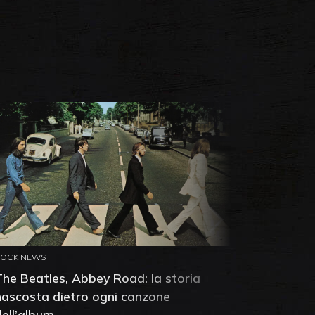
ROCK NEWS
ROCK NEW
The Beatles, Abbey Road: la storia
Neil You
nascosta dietro ogni canzone
dell'alb
dell’album
che salv