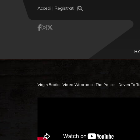
Vai al contenuto
Accedi | Registrati
R
Virgin Radio
›
Video Webradio
›
The Police – Driven To Te