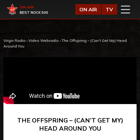
Vai al contenuto
Virgin Radio
ON AIR
ON AIR
TV
BEST ROCK 500
Virgin Radio
›
Video Webradio
›
The Offspring – (Can’t Get My) Head
Around You
THE OFFSPRING – (CAN’T GET MY)
HEAD AROUND YOU