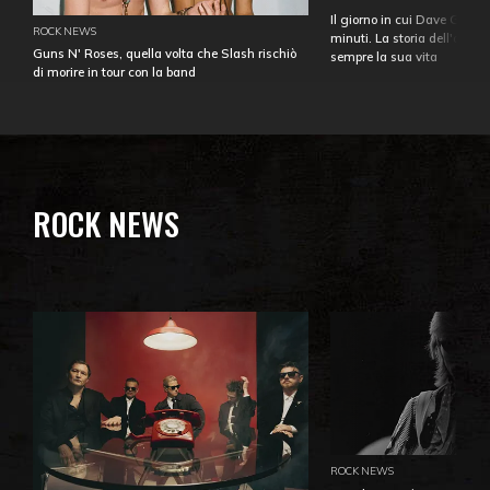
Il giorno in cui Dave Gahan
ROCK NEWS
minuti. La storia dell'over
Guns N' Roses, quella volta che Slash rischiò
sempre la sua vita
di morire in tour con la band
ROCK NEWS
ROCK NEWS