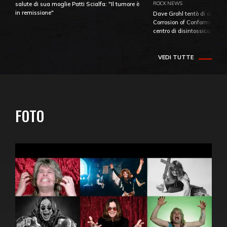
ROCK NEWS
salute di sua moglie Patti Scialfa: "Il tumore è
in remissione"
Dave Grohl tentò di aiutare
Corrosion of Conformity fino
centro di disintossicazione
VEDI TUTTE
FOTO