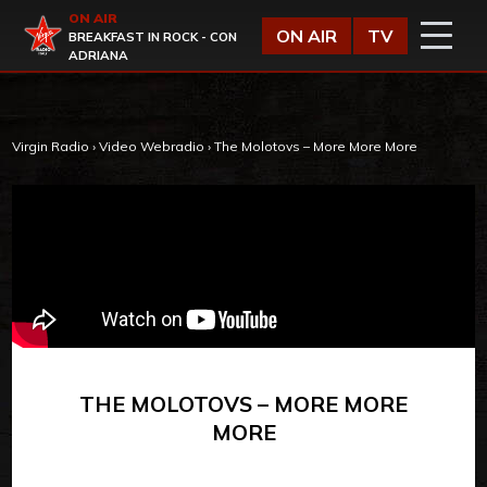
Vai al contenuto
ON AIR
Virgin Radio
ON AIR
TV
BREAKFAST IN ROCK - CON
ADRIANA
Virgin Radio
›
Video Webradio
›
The Molotovs – More More More
THE MOLOTOVS – MORE MORE
MORE