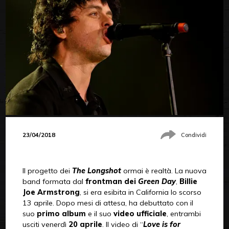
23/04/2018
Condividi
Il progetto dei
The Longshot
ormai è realtà. La nuova
band formata dal
frontman dei
Green Day
,
Billie
Joe Armstrong
, si era esibita in California lo scorso
13 aprile. Dopo mesi di attesa, ha debuttato con il
suo
primo album
e il suo
video ufficiale
, entrambi
usciti venerdì
20 aprile
. Il video di “
Love is for