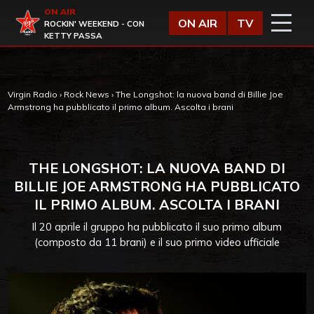
Vai al contenuto
ON AIR
Virgin Radio
ON AIR
TV
ROCKIN' WEEKEND - CON
KETTY PASSA
Virgin Radio
›
Rock News
›
The Longshot: la nuova band di Billie Joe
Armstrong ha pubblicato il primo album. Ascolta i brani
THE LONGSHOT: LA NUOVA BAND DI
BILLIE JOE ARMSTRONG HA PUBBLICATO
IL PRIMO ALBUM. ASCOLTA I BRANI
Il 20 aprile il gruppo ha pubblicato il suo primo album
(composto da 11 brani) e il suo primo video ufficiale