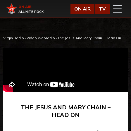
Vai al contenuto
Virgin Radio
ON AIR
ON AIR
TV
ALL NITE ROCK
Virgin Radio
›
Video Webradio
›
The Jesus And Mary Chain – Head On
THE JESUS AND MARY CHAIN –
HEAD ON