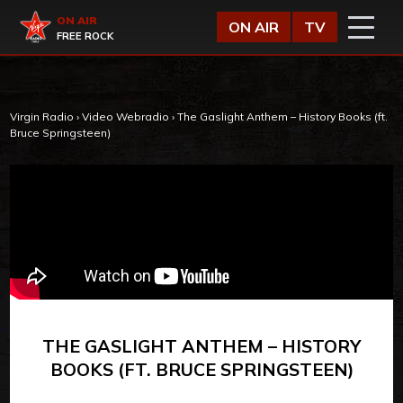
Vai al contenuto
Virgin Radio
ON AIR
ON AIR
TV
FREE ROCK
Virgin Radio
›
Video Webradio
›
The Gaslight Anthem – History Books (ft.
Bruce Springsteen)
THE GASLIGHT ANTHEM – HISTORY
BOOKS (FT. BRUCE SPRINGSTEEN)