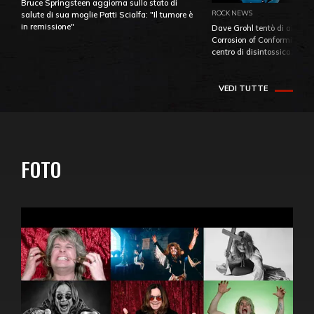
Bruce Springsteen aggiorna sullo stato di
ROCK NEWS
salute di sua moglie Patti Scialfa: "Il tumore è
in remissione"
Dave Grohl tentò di aiutare
Corrosion of Conformity fino
centro di disintossicazione
VEDI TUTTE
FOTO