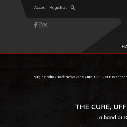
Vai al contenuto
Accedi | Registrati
R
Virgin Radio
›
Rock News
›
The Cure, UFFICIALE in concert
THE CURE, UFF
La band di R