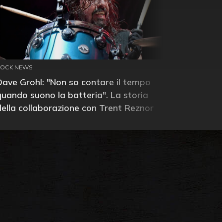
ROCK NEWS
Dave Grohl: "Non so contare il tempo
quando suono la batteria". La storia
della collaborazione con Trent Reznor