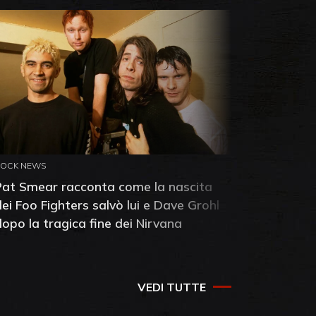
ROCK NEWS
ROCK NEW
Pat Smear racconta come la nascita
Pink Flo
dei Foo Fighters salvò lui e Dave Grohl
Dawn: sc
dopo la tragica fine dei Nirvana
della ba
VEDI TUTTE