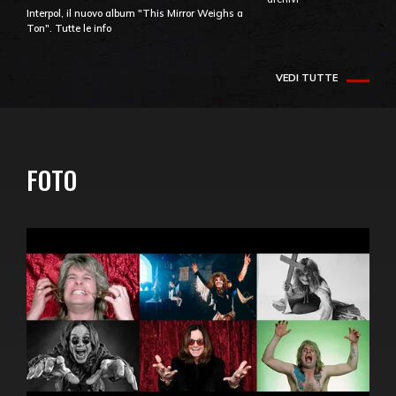
Interpol, il nuovo album "This Mirror Weighs a
Ton". Tutte le info
VEDI TUTTE
FOTO