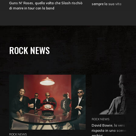
Guns N' Roses, quella volta che Slash rischiò
sempre la sua vita
di morire in tour con la band
ROCK NEWS
ROCK NEWS
David Bowie, la vera identi
risposta in una sceneggiatu
ROCK NEWS
archivi