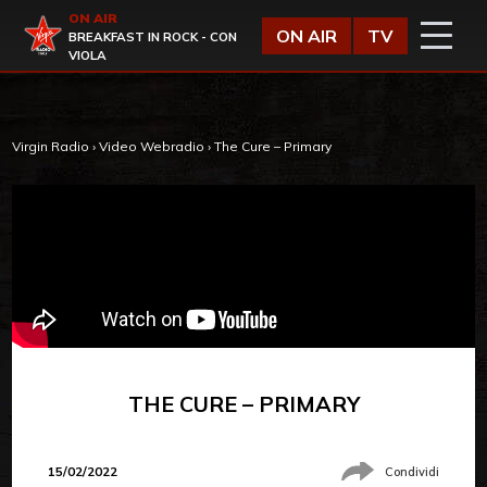
Vai al contenuto
ON AIR
Virgin Radio
ON AIR
TV
BREAKFAST IN ROCK - CON
VIOLA
Virgin Radio
›
Video Webradio
›
The Cure – Primary
THE CURE – PRIMARY
15/02/2022
Condividi