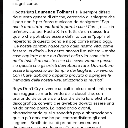
insignificante.
Il batterista
Laurence Tolhurst
si è sempre difeso
da questo genere di critiche, cercando di spiegare che
il pop non è per forza qualcosa da denigrare: “
Pop
non è mai stata una brutta parola con i Cure
”, disse in
un’intervista per Radio X. In effetti, c’è un abisso tra
quello che potrebbe essere definito come “pop” nel
repertorio di questa band e il pop com’è inteso oggi.
“
Le nostre canzoni nascevano dalla nostra vita, come
fossero un diario
– ha detto ancora il musicista –
molte
cose capitate a me o a Robert nella vita sono state
molto tristi. È di queste cose che scrivevamo e penso
sia questo che gli artisti dovrebbero fare. Dovrebbero
essere lo specchio dei tempi e dei luoghi in cui vivono.
Con i Cure, abbiamo appunto provato a dipingere le
immagini delle nostre vite, utilizzando la musica
”.
Boys Don’t Cry divenne un cult in alcuni ambienti, ma
non raggiunse mai la vetta delle classifiche, con
profonda delusione della band e della loro etichetta
discografica, convinti che avrebbe dovuto essere una
hit da primo posto. La band andò avanti,
abbandonando quella sonorità pop e abbracciando
quella più dark che ha poi contraddistinto gli anni
seguenti. Smith decise di prendere una nuova
direzione e in poco tempo i Cure raggiunsero il