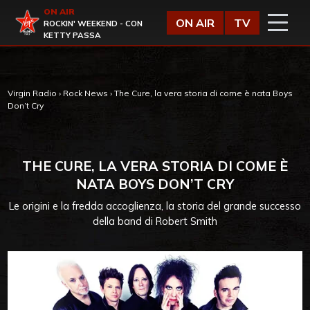
Vai al contenuto
ON AIR
Virgin Radio
ON AIR
TV
ROCKIN' WEEKEND - CON
KETTY PASSA
Virgin Radio
›
Rock News
›
The Cure, la vera storia di come è nata Boys
Don’t Cry
THE CURE, LA VERA STORIA DI COME È
NATA BOYS DON’T CRY
Le origini e la fredda accoglienza, la storia del grande successo
della band di Robert Smith