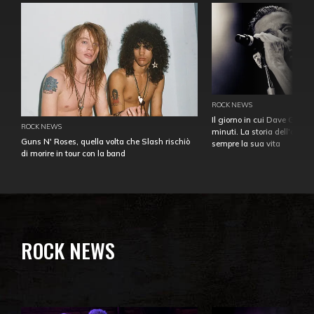
ROCK NEWS
Il giorno in cui Dave Gahan
ROCK NEWS
minuti. La storia dell'over
Guns N' Roses, quella volta che Slash rischiò
sempre la sua vita
di morire in tour con la band
ROCK NEWS