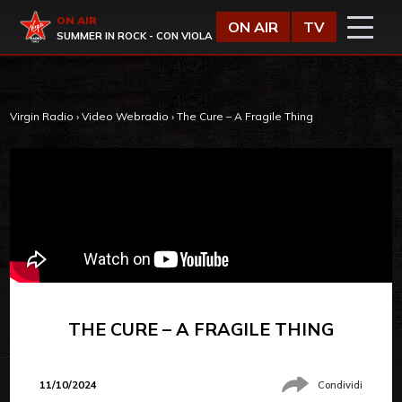
Vai al contenuto
Virgin Radio
ON AIR
ON AIR
TV
SUMMER IN ROCK - CON VIOLA
Virgin Radio
›
Video Webradio
›
The Cure – A Fragile Thing
THE CURE – A FRAGILE THING
11/10/2024
Condividi