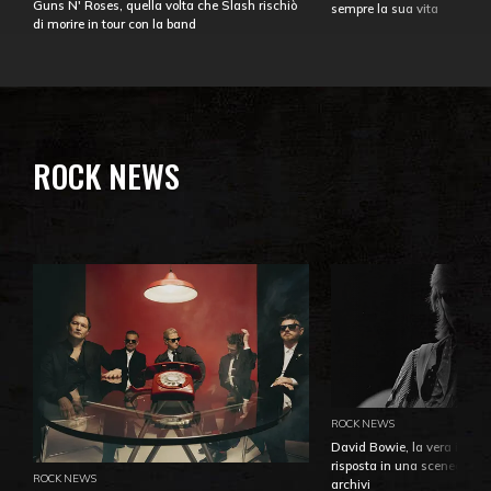
Guns N' Roses, quella volta che Slash rischiò
sempre la sua vita
di morire in tour con la band
ROCK NEWS
ROCK NEWS
David Bowie, la vera identi
risposta in una sceneggiatu
ROCK NEWS
archivi