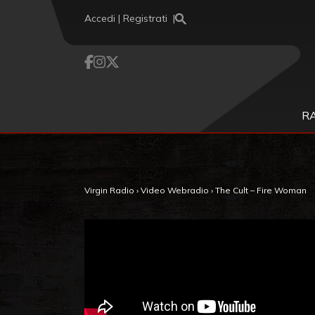
Vai al contenuto
Accedi | Registrati
R
Virgin Radio
›
Video Webradio
›
The Cult – Fire Woman