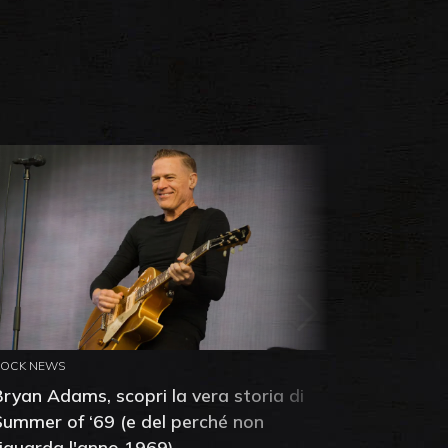
ROCK NEWS
ROCK NEW
Bryan Adams, scopri la vera storia di
Anthony 
Summer of ‘69 (e del perché non
mia amic
riguarda l'anno 1969)