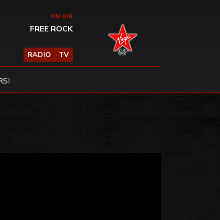
ON AIR
FREE ROCK
RADIO
TV
SI