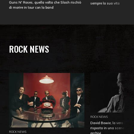
Guns N' Roses, quella volta che Slash rischiò
sempre la sua vita
di morire in tour con la band
ROCK NEWS
ROCK NEWS
David Bowie, la vera identi
risposta in una sceneggiatu
ROCK NEWS
archivi