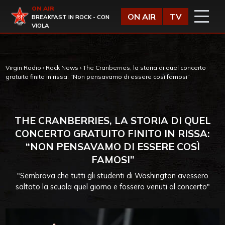
Vai al contenuto
ON AIR
Virgin Radio
ON AIR
TV
BREAKFAST IN ROCK - CON
VIOLA
Virgin Radio
›
Rock News
›
The Cranberries, la storia di quel concerto
gratuito finito in rissa: “Non pensavamo di essere così famosi”
THE CRANBERRIES, LA STORIA DI QUEL
CONCERTO GRATUITO FINITO IN RISSA:
“NON PENSAVAMO DI ESSERE COSÌ
FAMOSI”
"Sembrava che tutti gli studenti di Washington avessero
saltato la scuola quel giorno e fossero venuti al concerto"