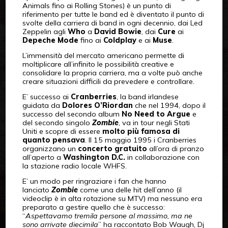
Animals fino ai Rolling Stones) è un punto di
riferimento per tutte le band ed è diventato il punto di
svolte della carriera di band in ogni decennio, dai Led
Zeppelin agli
Who
a
David Bowie
, dai
Cure
ai
Depeche Mode
fino ai
Coldplay
e ai
Muse
.
L’immensità del mercato americano permette di
moltiplicare all’infinito le possibilità creative e
consolidare la propria carriera, ma a volte può anche
creare situazioni difficili da prevedere e controllare.
E’ successo ai
Cranberries
, la band irlandese
guidata da
Dolores O’Riordan
che nel 1994, dopo il
successo del secondo album
No Need to Argue
e
del secondo singolo
Zombie
, va in tour negli Stati
Uniti e scopre di essere
molto più famosa di
quanto pensava
. Il 15 maggio 1995 i Cranberries
organizzano un
concerto gratuito
all’ora di pranzo
all’aperto a
Washington D.C.
in collaborazione con
la stazione radio locale WHFS.
E’ un modo per ringraziare i fan che hanno
lanciato
Zombie
come una delle hit dell’anno (il
videoclip è in alta rotazione su MTV) ma nessuno era
preparato a gestire quello che è successo:
“
Aspettavamo tremila persone al massimo, ma ne
sono arrivate diecimila
” ha raccontato Bob Waugh, Dj