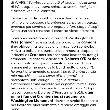
di WHFS, “
Sembrava che tutti gli studenti della zona
di Washington avessero saltato la scuola quel giorno
e fossero venuti al concerto
“.
L’entusiasmo del pubblico cresce durante l’attesa:
“
Prima che uscissero i Cranberries sul palco , i ragazzi
avevano già cominciato a pogare e fare stage diving
“.
Dopo una sola canzone, il concerto viene interrotto.
Il celebre conduttore radiofonico di Washington DC
Wes Johnson
sale sul palco e prova a far
calmare
il pubblico
, ma la situazione finisce fuori controllo.
Arriva la polizia in assetto antisommossa, scoppiano
incidenti e i
Cranberries
scappano lasciando tutti gli
strumenti. La chitarra acustica di
Dolores O’Riordan
viene rubata, ma quel momento di caos rock’n’roll
rimane nella memoria della band molto a lungo: “
Li
ho presi letteralmente di peso, li ho fatti entrare nella
mia macchina e sono corso all’aeroporto
” ha
raccontato Bob Waugh, “
Lungo la strada i
Cranberries erano divertiti: per la prima volta si sono
resi conto di quanto erano famosi in America
“. Dopo
la scomparsa di Dolores O’Riordan nel 2018,
ogni
anno i fan dei Cranberries si radunano al
Washington Monument
dove si è svolto il concerto
per ricordare quel momento e rendere omaggio alla
band.