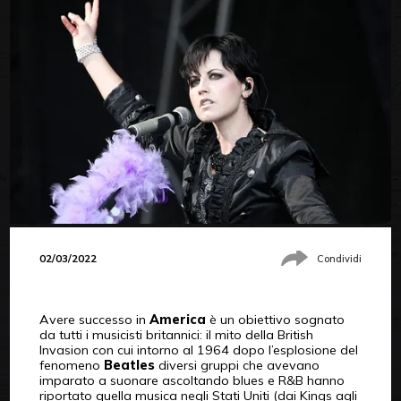
02/03/2022
Condividi
Avere successo in
America
è un obiettivo sognato
da tutti i musicisti britannici: il mito della British
Invasion con cui intorno al 1964 dopo l’esplosione del
fenomeno
Beatles
diversi gruppi che avevano
imparato a suonare ascoltando blues e R&B hanno
riportato quella musica negli Stati Uniti (dai Kings agli