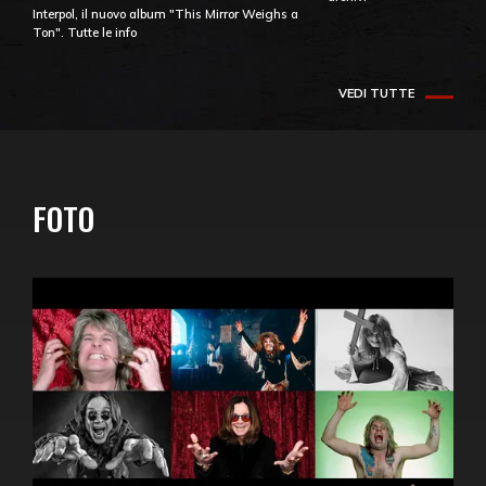
Interpol, il nuovo album "This Mirror Weighs a
Ton". Tutte le info
VEDI TUTTE
FOTO