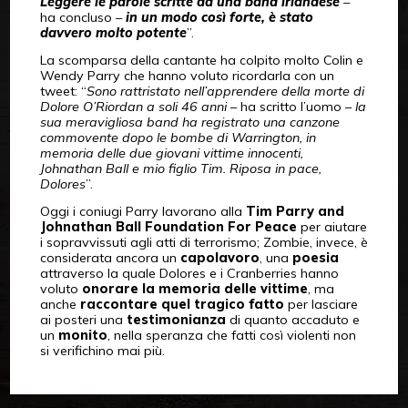
Leggere le parole scritte da una band irlandese
–
ha concluso
–
in un modo così forte, è stato
davvero molto potente
”.
La scomparsa della cantante ha colpito molto Colin e
Wendy Parry che hanno voluto ricordarla con un
tweet: “
Sono rattristato nell’apprendere della morte di
Dolore O’Riordan a soli 46 anni
– ha scritto l’uomo –
la
sua meravigliosa band ha registrato una canzone
commovente dopo le bombe di Warrington, in
memoria delle due giovani vittime innocenti,
Johnathan Ball e mio figlio Tim. Riposa in pace,
Dolores
”.
Oggi i coniugi Parry lavorano alla
Tim Parry and
Johnathan Ball Foundation For Peace
per aiutare
i sopravvissuti agli atti di terrorismo; Zombie, invece, è
considerata ancora un
capolavoro
, una
poesia
attraverso la quale Dolores e i Cranberries hanno
voluto
onorare la memoria delle vittime
, ma
anche
raccontare quel tragico fatto
per lasciare
ai posteri una
testimonianza
di quanto accaduto e
un
monito
, nella speranza che fatti così violenti non
si verifichino mai più.