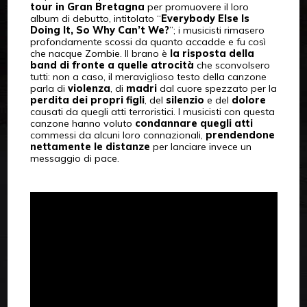
tour in Gran Bretagna
per promuovere il loro
album di debutto, intitolato “
Everybody Else Is
Doing It, So Why Can’t We?
”; i musicisti rimasero
profondamente scossi da quanto accadde e fu così
che nacque Zombie. Il brano è
la risposta della
band di fronte a quelle atrocità
che sconvolsero
tutti: non a caso, il meraviglioso testo della canzone
parla di
violenza
, di
madri
dal cuore spezzato per la
perdita dei propri figli
, del
silenzio
e del
dolore
causati da quegli atti terroristici. I musicisti con questa
canzone hanno voluto
condannare quegli atti
commessi da alcuni loro connazionali,
prendendone
nettamente le distanze
per lanciare invece un
messaggio di pace.