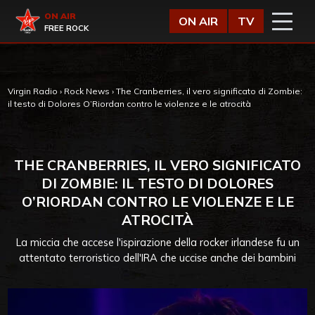
Vai al contenuto
Virgin Radio
ON AIR
ON AIR
TV
FREE ROCK
Virgin Radio
›
Rock News
›
The Cranberries, il vero significato di Zombie:
il testo di Dolores O’Riordan contro le violenze e le atrocità
THE CRANBERRIES, IL VERO SIGNIFICATO
DI ZOMBIE: IL TESTO DI DOLORES
O’RIORDAN CONTRO LE VIOLENZE E LE
ATROCITÀ
La miccia che accese l'ispirazione della rocker irlandese fu un
attentato terroristico dell'IRA che uccise anche dei bambini