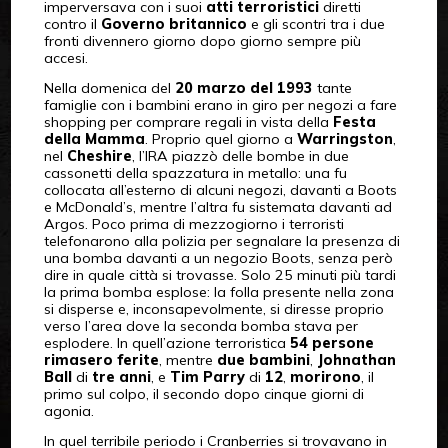
imperversava con i suoi
atti terroristici
diretti
contro il
Governo britannico
e gli scontri tra i due
fronti divennero giorno dopo giorno sempre più
accesi.
Nella domenica del
20 marzo del 1993
tante
famiglie con i bambini erano in giro per negozi a fare
shopping per comprare regali in vista della
Festa
della Mamma
. Proprio quel giorno a
Warringston
,
nel
Cheshire
, l’IRA piazzò delle bombe in due
cassonetti della spazzatura in metallo: una fu
collocata all’esterno di alcuni negozi, davanti a Boots
e McDonald’s, mentre l’altra fu sistemata davanti ad
Argos. Poco prima di mezzogiorno i terroristi
telefonarono alla polizia per segnalare la presenza di
una bomba davanti a un negozio Boots, senza però
dire in quale città si trovasse. Solo 25 minuti più tardi
la prima bomba esplose: la folla presente nella zona
si disperse e, inconsapevolmente, si diresse proprio
verso l’area dove la seconda bomba stava per
esplodere. In quell’azione terroristica
54 persone
rimasero ferite
, mentre
due bambini
,
Johnathan
Ball
di
tre anni
, e
Tim Parry
di
12
,
morirono
, il
primo sul colpo, il secondo dopo cinque giorni di
agonia.
In quel terribile periodo i Cranberries si trovavano in