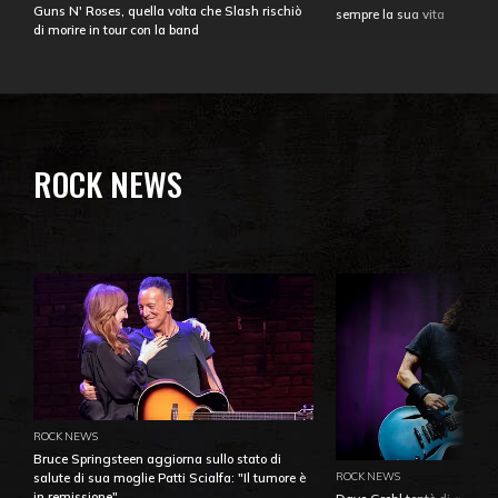
Guns N' Roses, quella volta che Slash rischiò
sempre la sua vita
di morire in tour con la band
ROCK NEWS
ROCK NEWS
Bruce Springsteen aggiorna sullo stato di
ROCK NEWS
salute di sua moglie Patti Scialfa: "Il tumore è
in remissione"