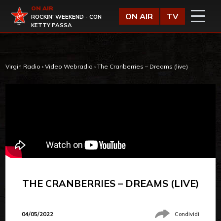
Vai al contenuto
ON AIR
Virgin Radio
ON AIR
TV
ROCKIN' WEEKEND - CON
KETTY PASSA
Virgin Radio
›
Video Webradio
›
The Cranberries – Dreams (live)
THE CRANBERRIES – DREAMS (LIVE)
04/05/2022
Condividi