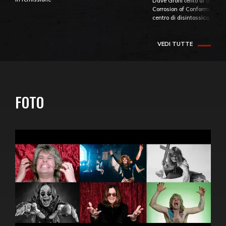
Dave Grohl tentò di aiutare
Corrosion of Conformity fino
centro di disintossicazione
VEDI TUTTE
FOTO