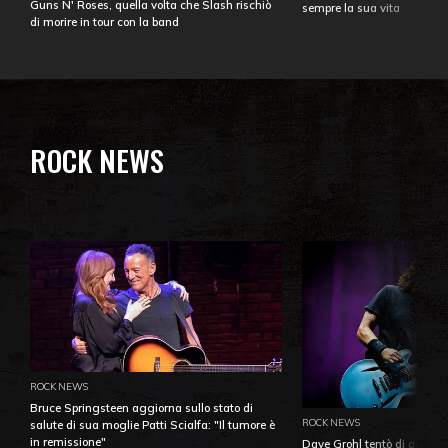
Guns N' Roses, quella volta che Slash rischiò
sempre la sua vita
di morire in tour con la band
ROCK NEWS
ROCK NEWS
Bruce Springsteen aggiorna sullo stato di
ROCK NEWS
salute di sua moglie Patti Scialfa: "Il tumore è
in remissione"
Dave Grohl tentò di aiutare