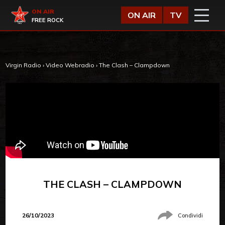
Vai al contenuto
Virgin Radio
ON AIR
ON AIR
TV
FREE ROCK
Virgin Radio
›
Video Webradio
›
The Clash – Clampdown
THE CLASH – CLAMPDOWN
26/10/2023
Condividi