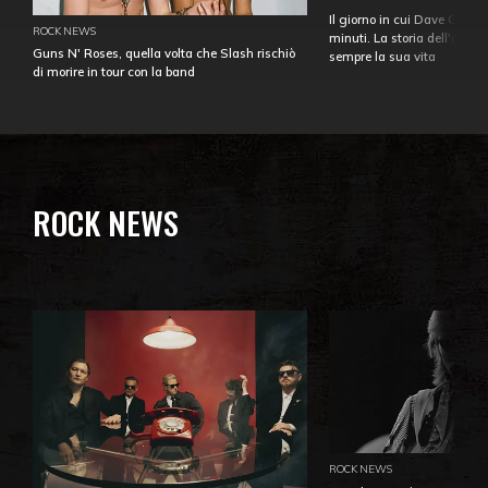
Il giorno in cui Dave Gahan
ROCK NEWS
minuti. La storia dell'over
Guns N' Roses, quella volta che Slash rischiò
sempre la sua vita
di morire in tour con la band
ROCK NEWS
ROCK NEWS