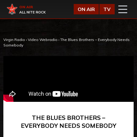
Vai al contenuto
Virgin Radio
ON AIR
ON AIR
TV
ALL NITE ROCK
Virgin Radio
›
Video Webradio
›
The Blues Brothers – Everybody Needs
Somebody
THE BLUES BROTHERS –
EVERYBODY NEEDS SOMEBODY