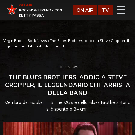
Vai al contenuto
ON AIR
Virgin Radio
ON AIR
TV
ROCKIN' WEEKEND - CON
KETTY PASSA
Virgin Radio
›
Rock News
›
The Blues Brothers: addio a Steve Cropper, il
leggendario chitarrista della band
ROCK NEWS
THE BLUES BROTHERS: ADDIO A STEVE
CROPPER, IL LEGGENDARIO CHITARRISTA
DELLA BAND
Membro dei Booker T. & The MG’s e della Blues Brothers Band
si è spento a 84 anni