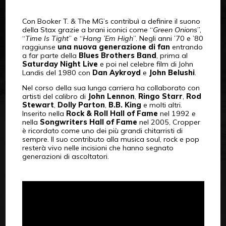
Con Booker T. & The MG’s contribuì a definire il suono
della Stax grazie a brani iconici come “
Green Onions
”,
“
Time Is Tight
” e “
Hang ’Em High
”. Negli anni ’70 e ’80
raggiunse
una nuova generazione di fan
entrando
a far parte della
Blues Brothers Band
, prima al
Saturday Night Live
e poi nel celebre film di John
Landis del 1980 con
Dan Aykroyd
e
John Belushi
.
Nel corso della sua lunga carriera ha collaborato con
artisti del calibro di
John Lennon
,
Ringo Starr
,
Rod
Stewart
,
Dolly Parton
,
B.B. King
e molti altri.
Inserito nella
Rock & Roll Hall of Fame
nel 1992 e
nella
Songwriters Hall of Fame
nel 2005, Cropper
è ricordato come uno dei più grandi chitarristi di
sempre. Il suo contributo alla musica soul, rock e pop
resterà vivo nelle incisioni che hanno segnato
generazioni di ascoltatori.