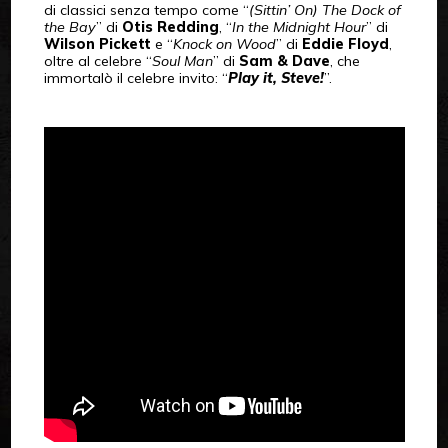
di classici senza tempo come “
(Sittin’ On) The Dock of
the Bay
” di
Otis Redding
, “
In the Midnight Hour
” di
Wilson Pickett
e “
Knock on Wood
” di
Eddie Floyd
,
oltre al celebre “
Soul Man
” di
Sam & Dave
, che
immortalò il celebre invito: “
Play it, Steve!
”.