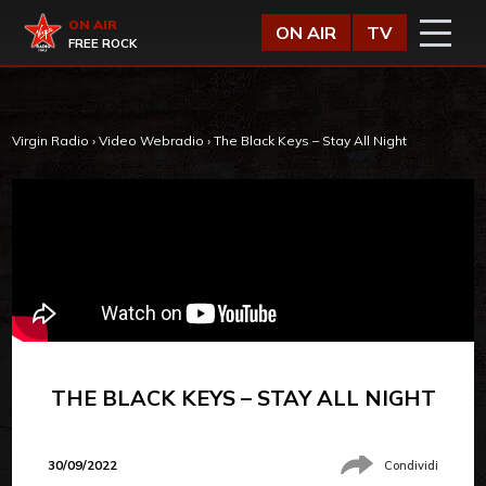
Vai al contenuto
Virgin Radio
ON AIR
ON AIR
TV
FREE ROCK
Virgin Radio
›
Video Webradio
›
The Black Keys – Stay All Night
THE BLACK KEYS – STAY ALL NIGHT
30/09/2022
Condividi