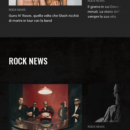
ROCK NEWS
Il giorno in cui Dave Gahan
ROCK NEWS
minuti. La storia dell'over
Guns N' Roses, quella volta che Slash rischiò
sempre la sua vita
di morire in tour con la band
ROCK NEWS
ROCK NEWS