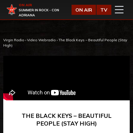
Vai al contenuto
ON AIR
Virgin Radio
ON AIR
TV
SUMMER IN ROCK - CON
ADRIANA
Virgin Radio
›
Video Webradio
›
The Black Keys – Beautiful People (Stay
High)
THE BLACK KEYS – BEAUTIFUL
PEOPLE (STAY HIGH)