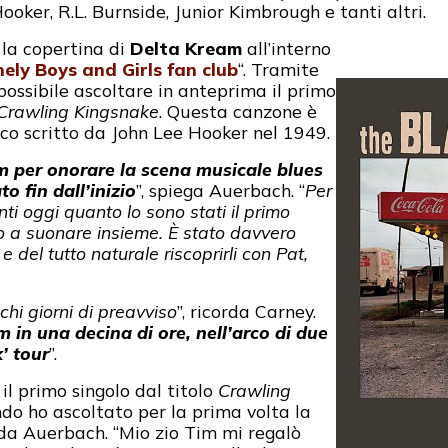
ooker, R.L. Burnside, Junior Kimbrough e tanti altri.
 la copertina di
Delta Kream
all’interno
ely Boys and Girls fan club
“. Tramite
 possibile ascoltare in anteprima il primo
Crawling Kingsnake
. Questa canzone è
sico scritto da John Lee Hooker nel 1949.
 per onorare la scena musicale blues
o fin dall’inizio
”, spiega Auerbach. “
Per
ti oggi quanto lo sono stati il primo
o a suonare insieme. È stato davvero
 del tutto naturale riscoprirli con Pat,
chi giorni di preavviso
”, ricorda Carney.
 in una decina di ore, nell’arco di due
’ tour
”.
il primo singolo dal titolo
Crawling
ando ho ascoltato per la prima volta la
rda Auerbach. “Mio zio Tim mi regalò