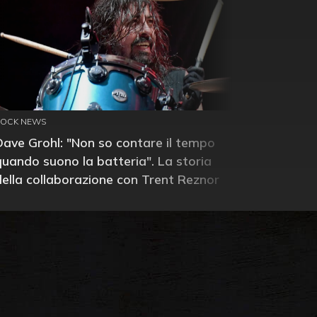
ROCK NEWS
Dave Grohl: "Non so contare il tempo
quando suono la batteria". La storia
della collaborazione con Trent Reznor