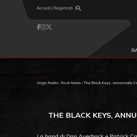
Vai al contenuto
Accedi | Registrati
R
Virgin Radio
›
Rock News
›
The Black Keys, annunciato il
THE BLACK KEYS, ANNU
La band di Dan Auerback e Patrick Car