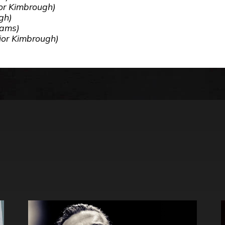
ior Kimbrough)
gh)
iams)
ior Kimbrough)