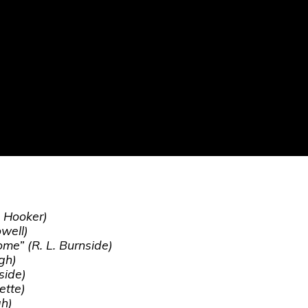
e Hooker)
well)
e” (R. L. Burnside)
gh)
side)
ette)
gh)