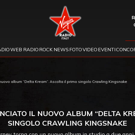
Virgin Radio
R
ADIO
WEB RADIO
ROCK NEWS
FOTO
VIDEO
EVENTI
CONCOR
 nuovo album “Delta Kream”. Ascolta il primo singolo Crawling Kingsnake
NCIATO IL NUOVO ALBUM “DELTA KRE
SINGOLO CRAWLING KINGSNAKE
ney torna con un nuovo album in studio a due anni dal