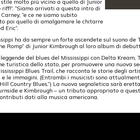
stile molto più vicino a quello di Junior
iff!”. “Siamo arrivati a questa intro di
 Carney, “e ce ne siamo subito
tato poi quello di amalgamare le chitarre
 Eric”.
sippi ha da sempre un forte ascendete sul suono de Th
 The Romp” di Junior Kimbrough al loro album di debut
leggende del blues del Mississippi con Delta Kream, 
ione turistica dello stato, per promuovere una nuova s
sissippi Blues Trail, che racconta le storie degli arti
 e le immagini. (Entrambi i musicisti sono attualment
“Hill Country Blues.”) La nuova segnaletica sarà eret
rnside e Kimbrough – un tributo appropriato a questi a
contributi dati alla musica americana.