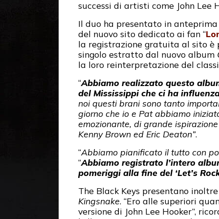
successi di artisti come John Lee H
Il duo ha presentato in anteprima
del nuovo sito dedicato ai fan “
Lon
la registrazione gratuita al sito è
singolo estratto dal nuovo album
la loro reinterpretazione del clas
“
Abbiamo realizzato questo album
del Mississippi che ci ha influenzat
noi questi brani sono tanto importan
giorno che io e Pat abbiamo iniziat
emozionante, di grande ispirazione e
Kenny Brown ed Eric Deaton”
.
“
Abbiamo pianificato il tutto con po
“
Abbiamo registrato l’intero album
pomeriggi alla fine del ‘Let’s Rock
The Black Keys presentano inoltre 
Kingsnake
. “Ero alle superiori qu
versione di John Lee Hooker”, rico