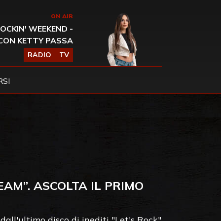
ON AIR
OCKIN' WEEKEND -
CON KETTY PASSA
RADIO
TV
SI
AM”. ASCOLTA IL PRIMO
l'ultimo disco di inediti "Let's Rock"