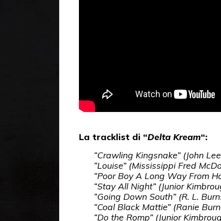
La tracklist di “
Delta Kream
“:
“Crawling Kingsnake” (John Le
“Louise” (Mississippi Fred McDo
“Poor Boy A Long Way From Hom
“Stay All Night” (Junior Kimbrou
“Going Down South” (R. L. Burn
“Coal Black Mattie” (Ranie Burn
“Do the Romp” (Junior Kimbrou