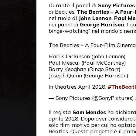
Durante il panel di
Sony Pictures
ai Beatles,
The Beatles – A Four-
nel ruolo di
John Lennon
,
Paul Me
nei panni di
George Harrison
. I 
binge-watching” nel mondo cinema, 
The Beatles – A Four-Film Cinema
Harris Dickinson (John Lennon)
Paul Mescal (Paul McCartney)
Barry Keoghan (Ringo Starr)
Joseph Quinn (George Harrison)
In theatres April 2028.
#TheBeatl
— Sony Pictures (@SonyPictures)
Il regista
Sam Mendes
ha dichiarat
aprile 2028. Dopo aver considerato
solo film, motivo per cui ha optat
Beatles. Questo progetto è il pri