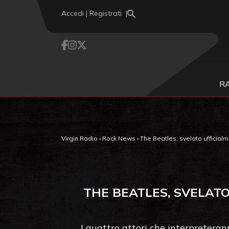
Vai al contenuto
Accedi | Registrati
R
Virgin Radio
›
Rock News
›
The Beatles, svelato ufficialme
THE BEATLES, SVELATO
I quattro attori che interpreteran