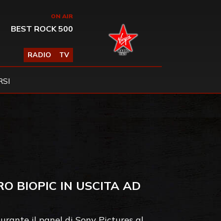
ON AIR
BEST ROCK 500
RADIO
TV
SI
O BIOPIC IN USCITA AD
urante il panel di Sony Pictures al