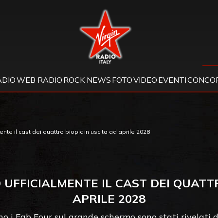
Virgin Radio
ADIO
WEB RADIO
ROCK NEWS
FOTO
VIDEO
EVENTI
CONCOR
nte il cast dei quattro biopic in uscita ad aprile 2028
 UFFICIALMENTE IL CAST DEI QUATTR
APRILE 2028
no i Fab Four sul grande schermo sono stati rivelati d