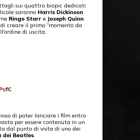
ttagli sui quattro biopic dedicati
llicole saranno
Harris Dickinson
ome
Ringo Starr
e
Joseph Quinn
o di creare il primo “momento da
’ordine di uscita.
PcfC
oso di poter lanciare i film entro
 vasta per essere contenuta in un
a dal punto di vista di uno dei
a dei Beatles
.