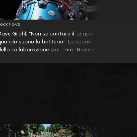
ROCK NEWS
Dave Grohl: "Non so contare il tempo
quando suono la batteria". La storia
della collaborazione con Trent Reznor