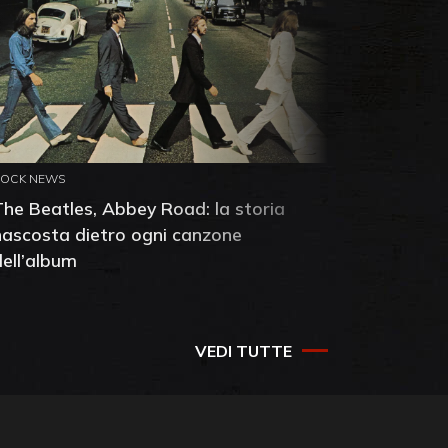
ROCK NEWS
ROCK NEW
The Beatles, Abbey Road: la storia
Neil You
nascosta dietro ogni canzone
dell'alb
dell’album
che salv
success
VEDI TUTTE