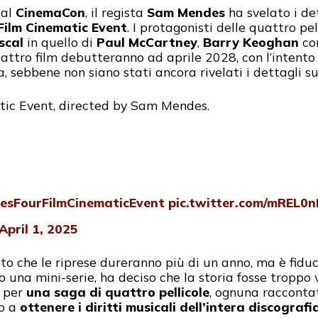
al
CinemaCon
, il regista
Sam Mendes
ha svelato i de
Film Cinematic Event
. I protagonisti delle quattro pe
scal
in quello di
Paul McCartney
,
Barry Keoghan
c
quattro film debutteranno ad aprile 2028, con l’intent
sebbene non siano stati ancora rivelati i dettagli sull
tic Event, directed by Sam Mendes.
esFourFilmCinematicEvent
pic.twitter.com/mREL0n
April 1, 2025
o che le riprese dureranno più di un anno, ma è fiduci
 una mini-serie, ha deciso che la storia fosse troppo
o per
una saga di quattro pellicole
, ognuna raccontat
mo a
ottenere i diritti musicali dell’intera discografi