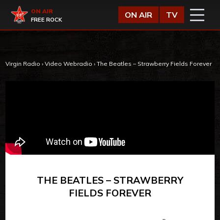
Vai al contenuto
Virgin Radio
ON AIR
ON AIR
TV
FREE ROCK
Virgin Radio
›
Video Webradio
›
The Beatles – Strawberry Fields Forever
THE BEATLES – STRAWBERRY
FIELDS FOREVER