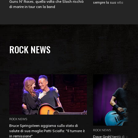
Guns N' Roses, quella volta che Slash rischiò
sempre la sua vita
di morire in tour con la band
ROCK NEWS
ROCK NEWS
Bruce Springsteen aggiorna sullo stato di
ROCK NEWS
salute di sua moglie Patti Scialfa: "Il tumore è
in remissione"
Dave Grohl tentò di aiutare