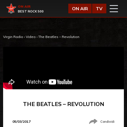
Vai al contenuto
Virgin Radio
ON AIR
ON AIR
TV
BEST ROCK 500
Virgin Radio
›
Video
›
The Beatles – Revolution
THE BEATLES – REVOLUTION
05/03/2017
Condividi