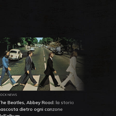
ROCK NEWS
ROCK NEW
The Beatles, Abbey Road: la storia
Neil You
nascosta dietro ogni canzone
dell'alb
dell’album
che salv