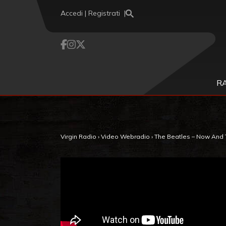
Vai al contenuto
Accedi | Registrati
R
Virgin Radio
›
Video Webradio
›
The Beatles – Now And