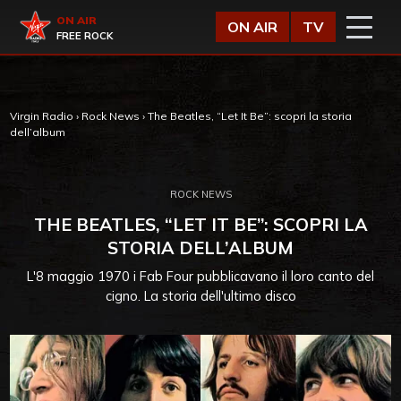
Vai al contenuto
Virgin Radio
ON AIR
ON AIR
TV
FREE ROCK
Virgin Radio
›
Rock News
›
The Beatles, “Let It Be”: scopri la storia
dell’album
ROCK NEWS
THE BEATLES, “LET IT BE”: SCOPRI LA
STORIA DELL’ALBUM
L'8 maggio 1970 i Fab Four pubblicavano il loro canto del
cigno. La storia dell'ultimo disco