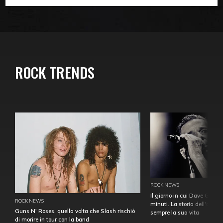
ROCK TRENDS
ROCK NEWS
Il giorno in cui Dave Gahan
ROCK NEWS
minuti. La storia dell'over
Guns N' Roses, quella volta che Slash rischiò
sempre la sua vita
di morire in tour con la band