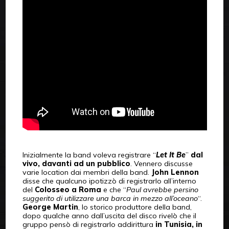
Inizialmente la band voleva registrare “
Let It Be
”
dal
vivo, davanti ad un pubblico
. Vennero discusse
varie location dai membri della band.
John Lennon
disse che qualcuno ipotizzò di registrarlo all’interno
del
Colosseo a Roma
e che “
Paul avrebbe persino
suggerito di utilizzare una barca in mezzo all’oceano
“.
George Martin
, lo storico produttore della band,
dopo qualche anno dall’uscita del disco rivelò che il
gruppo pensò di registrarlo addirittura
in Tunisia, in