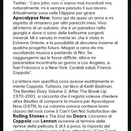
Twitter: “Caro John, non ci siamo mai incontrati ma,
naturalmente, mi è sempre piaciuto il suo lavoro.
Attualmente sono nelle Filippine per girare
Apocalypse Now
. Sono qui da quasi un anno e mi
aspetto di rimanerci per altri parecchi mesi. Vivo
all’interno di un vulcano, che è un paradiso nella
giungla e dove ci sono delle bellissime sorgenti
minerali. Mi è venuto in mente lei, che è stato in
Estremo Oriente, e la possibilità di discutere insieme di
qualche progetto futuro. Magari a cena da me,
ascoltando musica e parlando di film. Se
raggiungermi qui le fosse difficile, allora mi
piacerebbe incontrarla un giorno a Los Angeles, a
San Francisco o a New York. Cordiali saluti, Francis
Coppola”.
La lettera non specifica cosa avesse esattamente in
mente Coppola. Tuttavia, nel libro di Keith Badman,
The Beatles Diary Volume 2: After The Break-Up
1970-2001, si racconta che il regista volesse chiedere
all’ex Beatles di comporre la musica per Apocalypse
Now (1979), la cui colonna sonora contiene brani
classici del rock come (I Can’t Get No) Satisfaction dei
Rolling Stones
e The End dei
Doors
. L’incontro di
Coppola
con
Lennon
avvenne al termine delle
riprese della pellicola. E di lì a poco, la risposta del
cantautore inglese non si fece attendere: “Caro Frank,