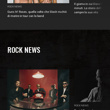
Il giorno in cui Dave Gahan
ROCK NEWS
minuti. La storia dell'over
Guns N' Roses, quella volta che Slash rischiò
sempre la sua vita
di morire in tour con la band
ROCK NEWS
ROCK NEWS