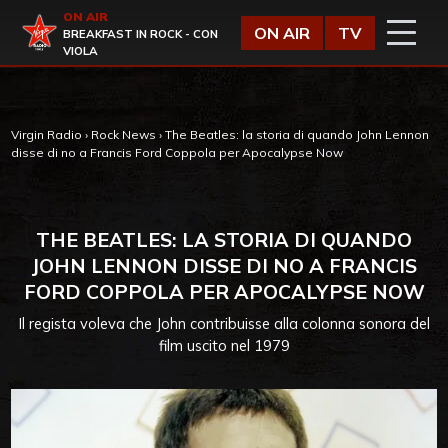
Vai al contenuto
ON AIR
Virgin Radio
ON AIR
TV
BREAKFAST IN ROCK - CON
VIOLA
Virgin Radio
›
Rock News
›
The Beatles: la storia di quando John Lennon
disse di no a Francis Ford Coppola per Apocalypse Now
THE BEATLES: LA STORIA DI QUANDO
JOHN LENNON DISSE DI NO A FRANCIS
FORD COPPOLA PER APOCALYPSE NOW
Il regista voleva che John contribuisse alla colonna sonora del
film uscito nel 1979