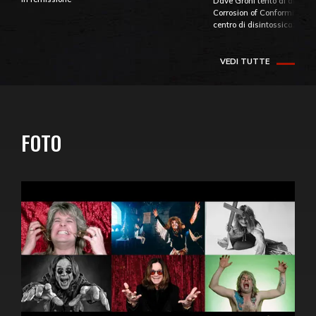
Dave Grohl tentò di aiutare
Corrosion of Conformity fino
centro di disintossicazione
VEDI TUTTE
FOTO