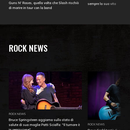
Guns N' Roses, quella volta che Slash rischiò
sempre la sua vita
di morire in tour con la band
ROCK NEWS
ROCK NEWS
Bruce Springsteen aggiorna sullo stato di
ROCK NEWS
salute di sua moglie Patti Scialfa: "Il tumore è
in remissione"