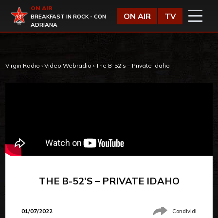
Vai al contenuto
ON AIR
Virgin Radio
ON AIR
TV
BREAKFAST IN ROCK - CON
ADRIANA
Virgin Radio
›
Video Webradio
›
The B-52’s – Private Idaho
THE B-52’S – PRIVATE IDAHO
01/07/2022
Condividi