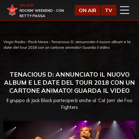
Vai al contenuto
ON AIR
Virgin Radio
ON AIR
TV
ROCKIN' WEEKEND - CON
KETTY PASSA
Virgin Radio
›
Rock News
›
Tenacious D: annunciato il nuovo album e le
date del tour 2018 con un cartone animato! Guarda il video
TENACIOUS D: ANNUNCIATO IL NUOVO
ALBUM E LE DATE DEL TOUR 2018 CON UN
CARTONE ANIMATO! GUARDA IL VIDEO
Il gruppo di Jack Black parteciperà anche al ‘Cal Jam’ dei Foo
Fighters