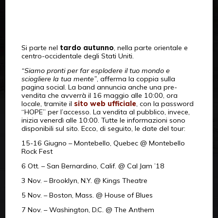
Si parte nel
tardo autunno
, nella parte orientale e
centro-occidentale degli Stati Uniti.
“Siamo pronti per far esplodere il tuo mondo e
sciogliere la tua mente”
, afferma la coppia sulla
pagina social. La band annuncia anche una pre-
vendita che avverrà il 16 maggio alle 10:00, ora
locale, tramite il
sito web ufficiale
, con la password
“HOPE” per l’accesso. La vendita al pubblico, invece,
inizia venerdì alle 10:00. Tutte le informazioni sono
disponibili sul sito. Ecco, di seguito, le date del tour:
15-16 Giugno – Montebello, Quebec @ Montebello
Rock Fest
6 Ott. – San Bernardino, Calif. @ Cal Jam ’18
3 Nov. – Brooklyn, N.Y. @ Kings Theatre
5 Nov. – Boston, Mass. @ House of Blues
7 Nov. – Washington, D.C. @ The Anthem