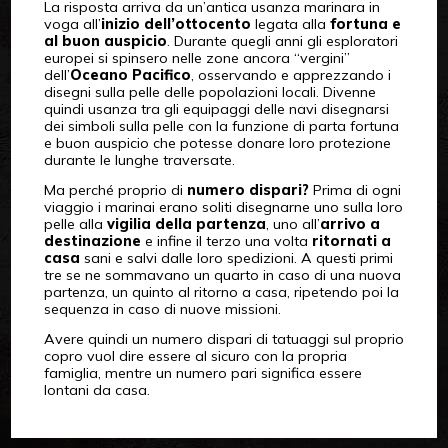
La risposta arriva da un’antica usanza marinara in
voga all’
inizio dell’ottocento
legata alla
fortuna e
al buon auspicio
. Durante quegli anni gli esploratori
europei si spinsero nelle zone ancora “vergini”
dell’
Oceano Pacifico
, osservando e apprezzando i
disegni sulla pelle delle popolazioni locali. Divenne
quindi usanza tra gli equipaggi delle navi disegnarsi
dei simboli sulla pelle con la funzione di parta fortuna
e buon auspicio che potesse donare loro protezione
durante le lunghe traversate.
Ma perché proprio di
numero dispari?
Prima di ogni
viaggio i marinai erano soliti disegnarne uno sulla loro
pelle alla
vigilia della partenza
, uno all’
arrivo a
destinazione
e infine il terzo una volta
ritornati a
casa
sani e salvi dalle loro spedizioni. A questi primi
tre se ne sommavano un quarto in caso di una nuova
partenza, un quinto al ritorno a casa, ripetendo poi la
sequenza in caso di nuove missioni.
Avere quindi un numero dispari di tatuaggi sul proprio
copro vuol dire essere al sicuro con la propria
famiglia, mentre un numero pari significa essere
lontani da casa.