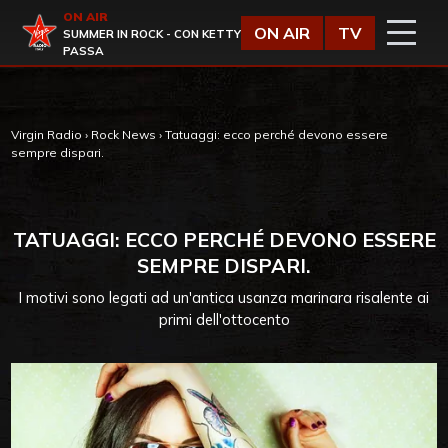
Vai al contenuto
ON AIR
Virgin Radio
ON AIR
TV
SUMMER IN ROCK - CON KETTY
PASSA
Virgin Radio
›
Rock News
›
Tatuaggi: ecco perché devono essere
sempre dispari.
TATUAGGI: ECCO PERCHÉ DEVONO ESSERE
SEMPRE DISPARI.
I motivi sono legati ad un'antica usanza marinara risalente ai
primi dell'ottocento