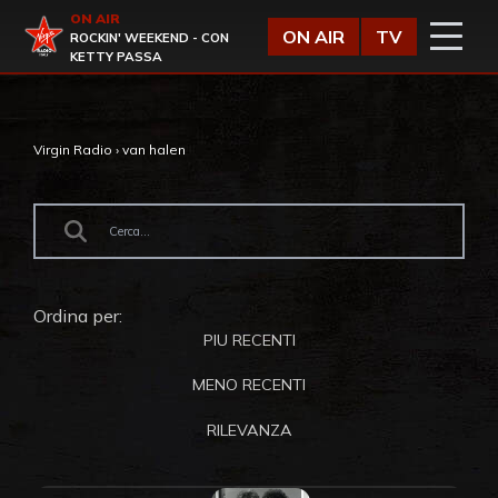
Vai al contenuto
ON AIR
Virgin Radio
ON AIR
TV
ROCKIN' WEEKEND - CON
KETTY PASSA
Virgin Radio
›
van halen
Ordina per:
PIU RECENTI
MENO RECENTI
RILEVANZA