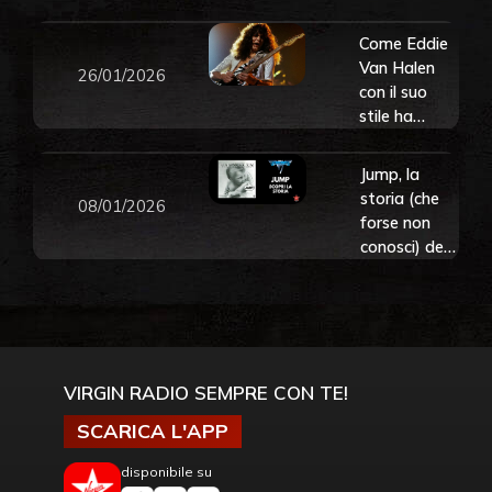
Halen per
completare
Come Eddie
l’album con
Van Halen
26/01/2026
gli ultimi
con il suo
lavori di
stile ha
Eddie: “Ci
rivoluzionato
sono!
per sempre
Jump, la
Andiamo”
la chitarra e
storia (che
08/01/2026
il rock
forse non
conosci) del
leggendario
singolo dei
Van Halen
VIRGIN RADIO SEMPRE CON TE!
SCARICA L'APP
disponibile su