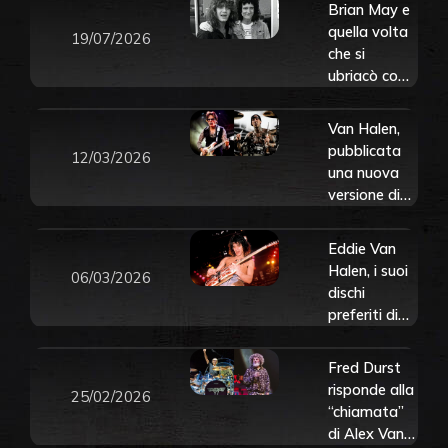
Brian May e
quella volta
19/07/2026
che si
ubriacò con
Eddie Van
Halen: “È
Van Halen,
stata una
pubblicata
12/03/2026
delle poche
una nuova
volte nella
versione di
mia vita in
Jump
cui ho perso
realizzata
Eddie Van
il controllo”
per i
Halen, i suoi
06/03/2026
Mondiali di
dischi
Calcio 2026.
preferiti di
Ascoltala
sempre
qui
secondo il
Fred Durst
figlio
risponde alla
25/02/2026
Wolfgang
“chiamata”
di Alex Van