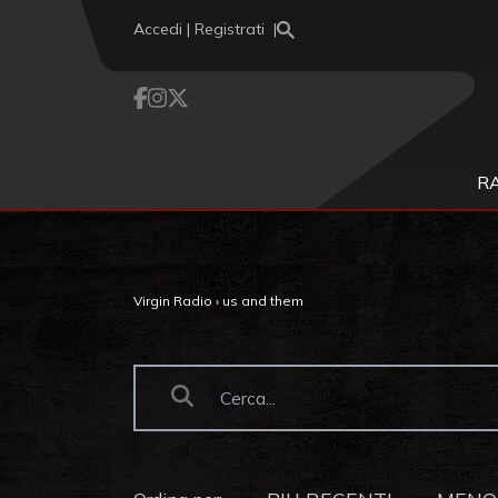
Vai al contenuto
Accedi | Registrati
R
Virgin Radio
›
us and them