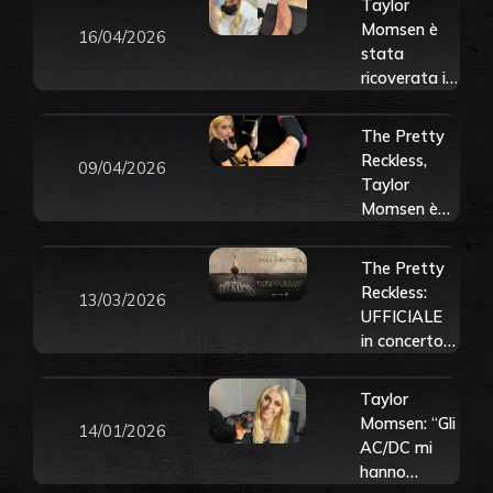
Taylor
Momsen è
16/04/2026
stata
ricoverata in
ospedale: il
morso del
The Pretty
ragno le ha
Reckless,
09/04/2026
provocato
Taylor
una seria
Momsen è
reazione
stata morsa
allergica
(ancora) da
The Pretty
un animale in
Reckless:
13/03/2026
tour con gli
UFFICIALE
AC/DC:
in concerto a
questa volta
Milano il 14
da un ragno.
novembre
Taylor
Guarda il
2026. Tutte
Momsen: “Gli
video
14/01/2026
le info e
AC/DC mi
biglietti
hanno