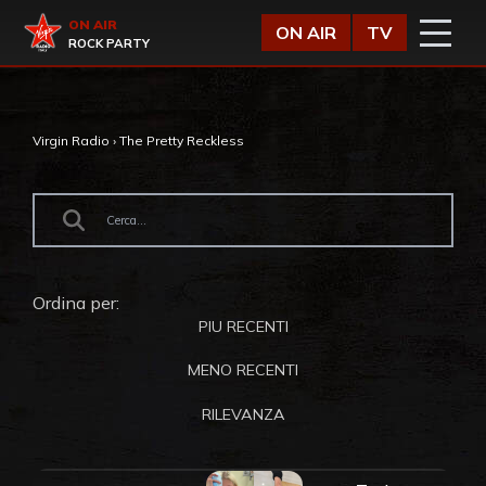
Vai al contenuto
Virgin Radio
ON AIR
ON AIR
TV
ROCK PARTY
Virgin Radio
›
The Pretty Reckless
Ordina per:
PIU RECENTI
MENO RECENTI
RILEVANZA